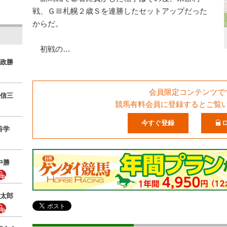
戦、ＧⅢ札幌２歳Ｓを連勝したセットアップだった
からだ。
初戦の…
政勝
会員限定コンテンツで
信三
競馬有料会員に登録するとご覧
今すぐ登録
谷学
中勝
太郎