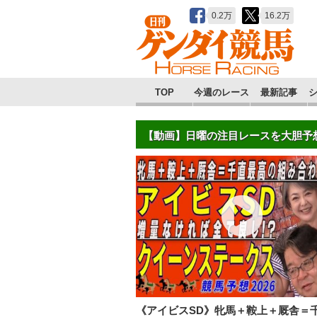
0.2万
16.2万
TOP
今週のレース
最新記事
【動画】日曜の注目レースを大胆予
《アイビスSD》牝馬＋鞍上＋厩舎＝