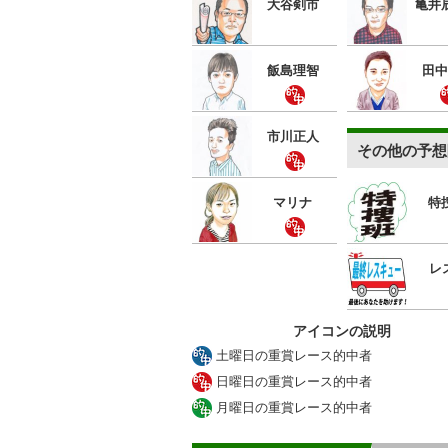
大谷剣市
亀井
飯島理智
田中
市川正人
その他の予想
マリナ
特
レ
アイコンの説明
土曜日の重賞レース的中者
日曜日の重賞レース的中者
月曜日の重賞レース的中者