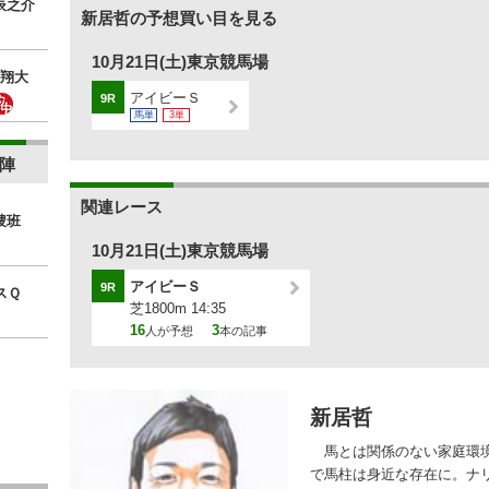
辰之介
新居哲の予想買い目を見る
10月21日(土)東京競馬場
翔大
アイビーＳ
9R
馬単
3単
陣
関連レース
捜班
10月21日(土)東京競馬場
アイビーＳ
9R
スＱ
芝1800m 14:35
16
3
人が予想
本の記事
新居哲
馬とは関係のない家庭環境
で馬柱は身近な存在に。ナ