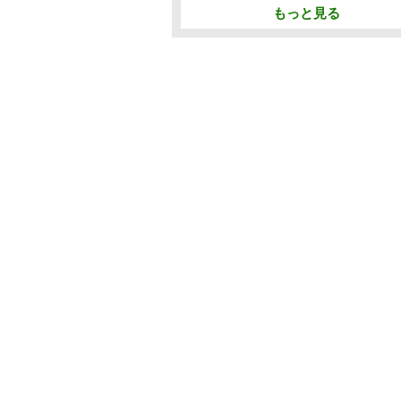
もっと見る