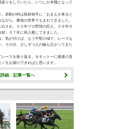
場巡りをしていたら、いつしか本職となって
。若駒の時は取材相手に「おまえが来ると
れながら、勝負の世界でもまれてきました。
出され、０５年プロ野球の巨人、０６年サ
取材。０７年に再入厩してきました。
。気が付けば、もう中堅の域で、レースな
か。その分、少しずつ人の輪も広がってきた
てレースを振り返る」をモットーに最後の直
モノをお届けできればと思います。
者詳細、記事一覧へ