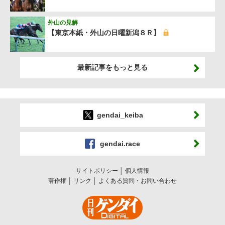
外山の見解
【東京本紙・外山の日曜新潟８Ｒ】
最新記事をもっと見る
gendai_keiba
gendai.race
サイトポリシー
個人情報
著作権
リンク
よくある質問・お問い合わせ