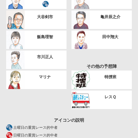
大谷剣市
亀井辰之介
飯島理智
田中翔大
市川正人
その他の予想陣
マリナ
特捜班
レスＱ
アイコンの説明
土曜日の重賞レース的中者
日曜日の重賞レース的中者