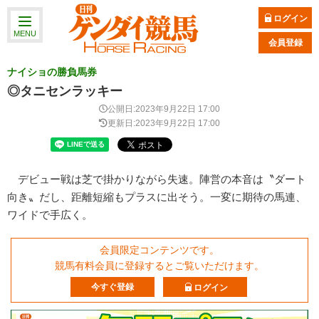
ログイン
MENU
会員登録
ナイショの勝負馬券
◎タニセンラッキー
公開日:2023年9月22日 17:00
更新日:2023年9月22日 17:00
デビュー戦は芝で掛かりながら失速。陣営の本音は〝ダート
向き〟だし、距離短縮もプラスに出そう。一変に期待の馬連、
ワイドで手広く。
会員限定コンテンツです。
競馬有料会員に登録するとご覧いただけます。
今すぐ登録
ログイン