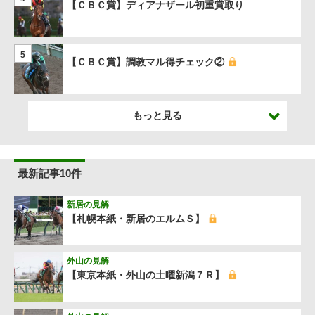
【ＣＢＣ賞】ディアナザール初重賞取り
5
【ＣＢＣ賞】調教マル得チェック②
もっと見る
最新記事10件
新居の見解
【札幌本紙・新居のエルムＳ】
外山の見解
【東京本紙・外山の土曜新潟７Ｒ】