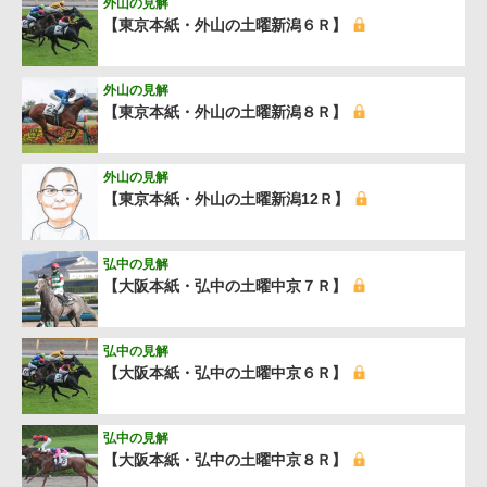
外山の見解
【東京本紙・外山の土曜新潟６Ｒ】
外山の見解
【東京本紙・外山の土曜新潟８Ｒ】
外山の見解
【東京本紙・外山の土曜新潟12Ｒ】
弘中の見解
【大阪本紙・弘中の土曜中京７Ｒ】
弘中の見解
【大阪本紙・弘中の土曜中京６Ｒ】
弘中の見解
【大阪本紙・弘中の土曜中京８Ｒ】