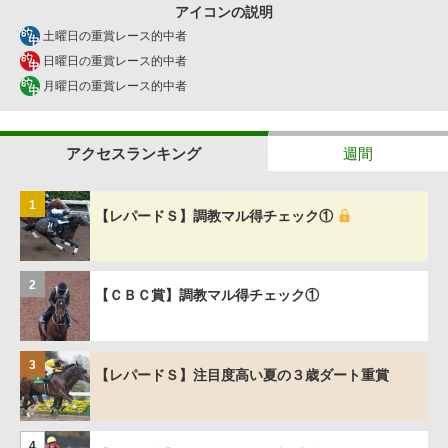
アイコンの説明
土曜日の重賞レース的中者
日曜日の重賞レース的中者
月曜日の重賞レース的中者
アクセスランキング
週間
1
【レパードＳ】調教マル得チェック①
2
【ＣＢＣ賞】調教マル得チェック①
3
【レパードＳ】注目度高い夏の３歳ダート重賞
4