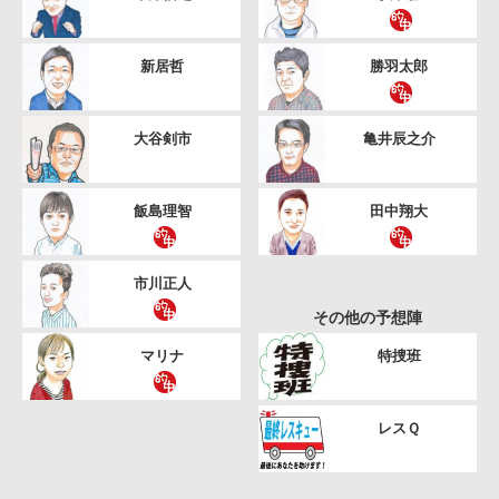
新居哲
勝羽太郎
大谷剣市
亀井辰之介
飯島理智
田中翔大
市川正人
その他の予想陣
マリナ
特捜班
レスＱ