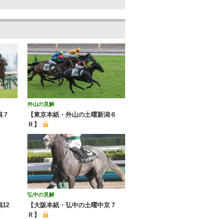
外山の見解
潟７
【東京本紙・外山の土曜新潟６
Ｒ】
弘中の見解
12
【大阪本紙・弘中の土曜中京７
Ｒ】