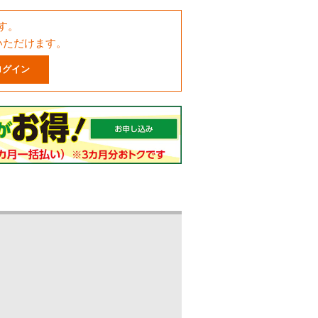
す。
いただけます。
ログイン