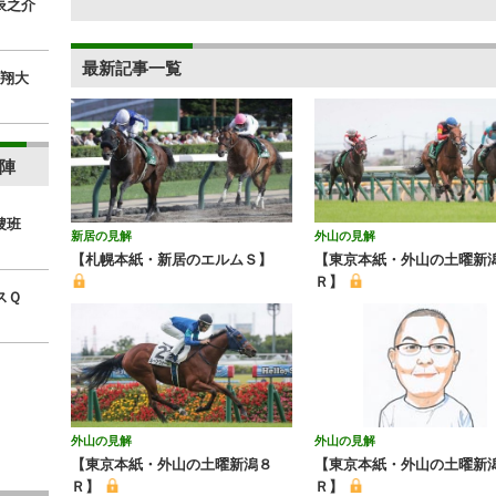
辰之介
最新記事一覧
翔大
陣
捜班
新居の見解
外山の見解
【札幌本紙・新居のエルムＳ】
【東京本紙・外山の土曜新
Ｒ】
スＱ
外山の見解
外山の見解
【東京本紙・外山の土曜新潟８
【東京本紙・外山の土曜新潟
Ｒ】
Ｒ】