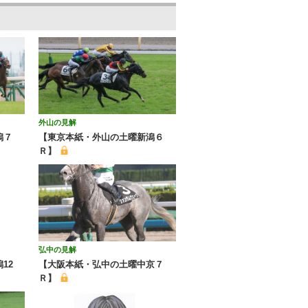
外山の見解
潟７
【東京本紙・外山の土曜新潟６
Ｒ】
弘中の見解
12
【大阪本紙・弘中の土曜中京７
Ｒ】