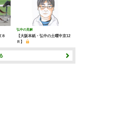
弘中の見解
京８
【大阪本紙・弘中の土曜中京12
Ｒ】
る