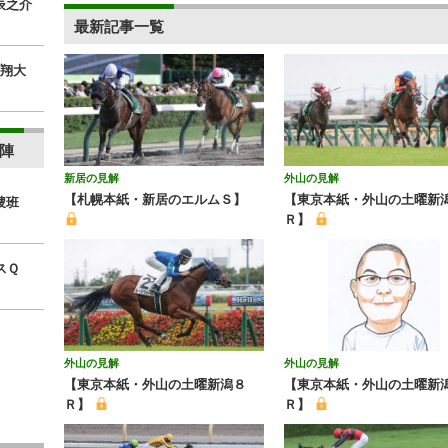
辰之介
最新記事一覧
翔大
陣
新居の見解
外山の見解
【札幌本紙・新居のエルムＳ】
【東京本紙・外山の土曜新
捜班
Ｒ】
スＱ
外山の見解
外山の見解
【東京本紙・外山の土曜新潟８
【東京本紙・外山の土曜新潟
Ｒ】
Ｒ】