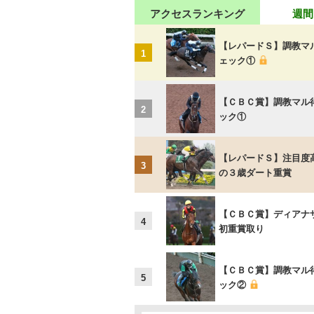
アクセスランキング
週間
【レパードＳ】調教マ
1
ェック①
【ＣＢＣ賞】調教マル
2
ック①
【レパードＳ】注目度
3
の３歳ダート重賞
【ＣＢＣ賞】ディアナ
4
初重賞取り
【ＣＢＣ賞】調教マル
5
ック②