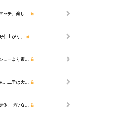
マッチ。楽し…
好仕上がり」
シューより素…
Ｋ。二千は大…
馬体。ぜひＧ…