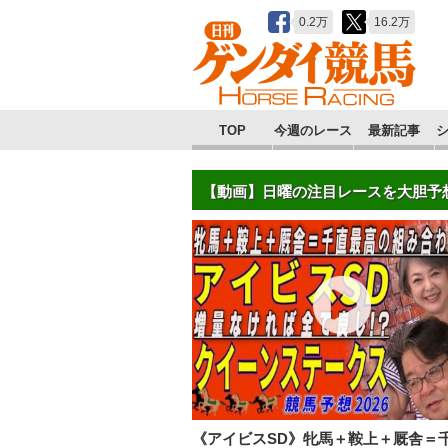
0.2万
16.2万
TOP
今週のレース
最新記事
【動画】日曜の注目レースを大胆予
《アイビスSD》牝馬＋鞍上＋厩舎＝