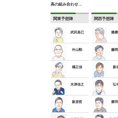
高の組み合わせ…
関東予想陣
関西予想陣
武田昌已
播磨
外山勲
藤岡
橘正信
新
木津信之
弘
新居哲
勝羽