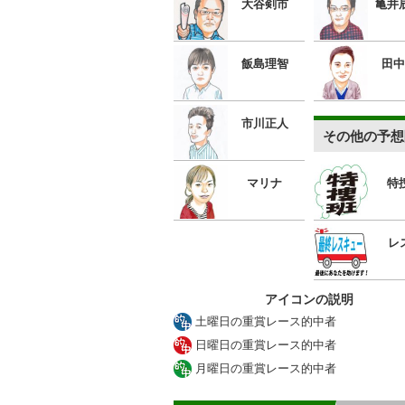
大谷剣市
亀井
飯島理智
田中
市川正人
その他の予想
マリナ
特
レ
アイコンの説明
土曜日の重賞レース的中者
日曜日の重賞レース的中者
月曜日の重賞レース的中者