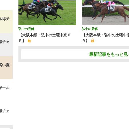
ル得チ
弘中の見解
弘中の見解
【大阪本紙・弘中の土曜中京６
【大阪本紙・弘中の土曜中
Ｒ】
Ｒ】
得チェ
最新記事をもっと見
高い夏
ザール
得チェ