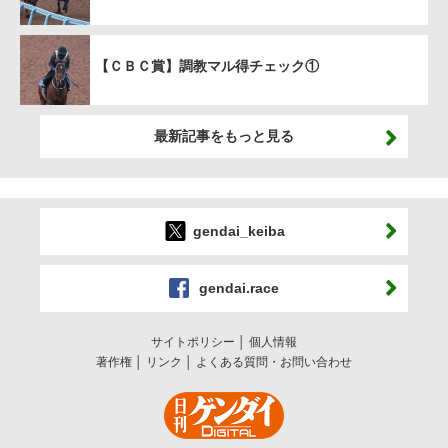
【ＣＢＣ賞】調教マル得チェック①
最新記事をもっと見る
gendai_keiba
gendai.race
サイトポリシー
個人情報
著作権
リンク
よくある質問・お問い合わせ