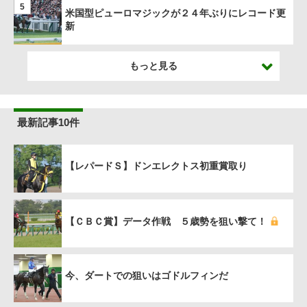
5
米国型ピューロマジックが２４年ぶりにレコード更
新
もっと見る
最新記事10件
【レパードＳ】ドンエレクトス初重賞取り
【ＣＢＣ賞】データ作戦 ５歳勢を狙い撃て！
今、ダートでの狙いはゴドルフィンだ