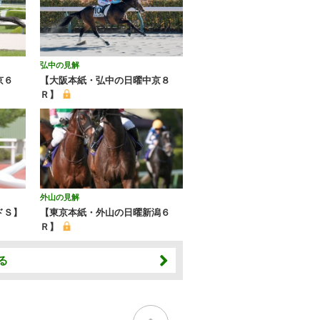
弘中の見解
京６
【大阪本紙・弘中の日曜中京８
Ｒ】
外山の見解
ドＳ】
【東京本紙・外山の日曜新潟６
Ｒ】
る