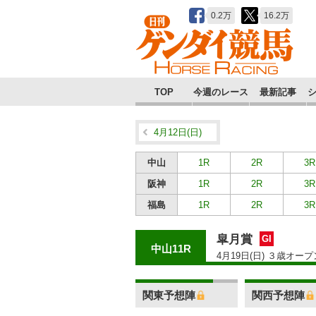
0.2万
16.2万
TOP
今週のレース
最新記事
4月12日(日)
中山
1R
2R
3R
阪神
1R
2R
3R
福島
1R
2R
3R
皐月賞
GI
中山11R
4月19日(日) ３歳オープン
関東予想陣
関西予想陣