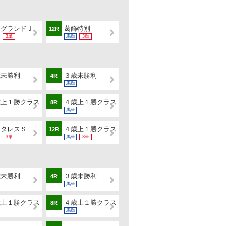
山グランドＪ
葛飾特別
12R
3単
馬単
3単
歳未勝利
３歳未勝利
4R
馬単
歳上１勝クラス
４歳上１勝クラス
8R
馬単
ンタレスＳ
４歳上１勝クラス
12R
3単
馬単
3単
歳未勝利
３歳未勝利
4R
馬単
歳上１勝クラス
４歳上１勝クラス
8R
馬単