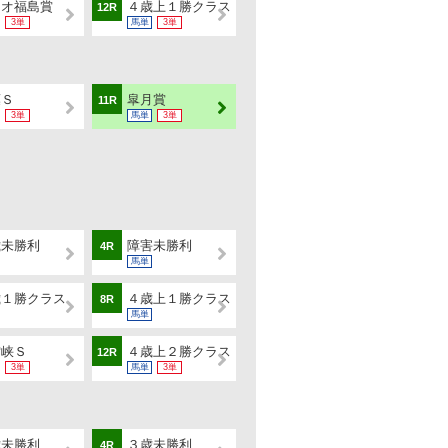
ジオ福島賞
４歳上１勝クラス
12R
3単
馬単
3単
葉Ｓ
皐月賞
11R
3単
馬単
3単
歳未勝利
障害未勝利
4R
馬単
歳１勝クラス
４歳上１勝クラス
8R
馬単
雲峡Ｓ
４歳上２勝クラス
12R
3単
馬単
3単
歳未勝利
３歳未勝利
4R