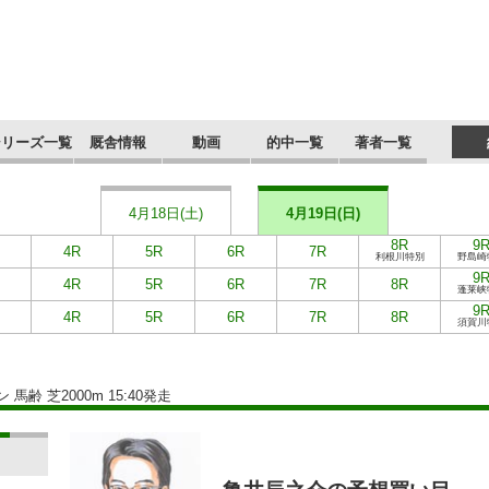
シリーズ一覧
厩舎情報
動画
的中一覧
著者一覧
4月18日(土)
4月19日(日)
8R
9
4R
5R
6R
7R
利根川特別
野島崎
9
4R
5R
6R
7R
8R
蓬莱峡
9
4R
5R
6R
7R
8R
須賀川
 馬齢 芝2000m 15:40発走