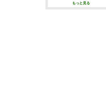
もっと見る