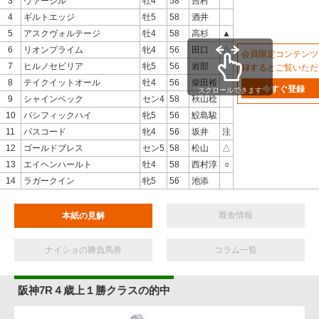
3
ヴァージル
牡4
58
吉村
4
ギルトエッジ
牡5
58
酒井
5
アスクヴォルテージ
牡4
58
高杉
▲
6
リオンプライム
牝4
56
田口
△
会員限定コンテンツ
7
ヒルノセビリア
牝5
56
岩部
録するとご覧いただ
8
テイクイットオール
牡4
56
柴田裕
今すぐ登録
スクロールできます
9
シャインベック
セン4
58
秋山稔
10
パシフィックハイ
牝5
56
鮫島駿
11
パスコード
牝4
56
坂井
注
12
ゴールドブレス
セン5
58
松山
△
13
エイヘンハールト
牡4
58
西村淳
○
14
ラガークイン
牝5
56
池添
厩舎情報
本紙の見解
ナイショの勝負馬券
コラム一覧
阪神7R４歳上１勝クラスの的中