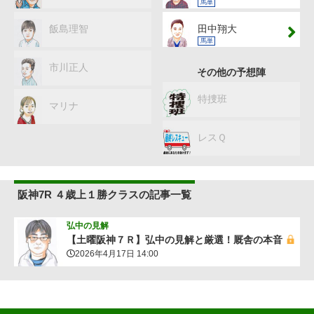
馬単
飯島理智
田中翔大
馬単
市川正人
その他の予想陣
特捜班
マリナ
レスＱ
阪神7R ４歳上１勝クラスの記事一覧
弘中の見解
【土曜阪神７Ｒ】弘中の見解と厳選！厩舎の本音
2026年4月17日 14:00