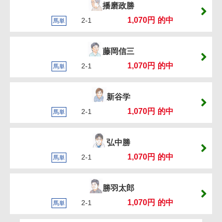
播磨政勝
1,070円
的中
2-1
馬単
藤岡信三
1,070円
的中
2-1
馬単
新谷学
1,070円
的中
2-1
馬単
弘中勝
1,070円
的中
2-1
馬単
勝羽太郎
1,070円
的中
2-1
馬単