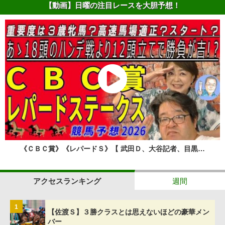
【動画】日曜の注目レースを大胆予想！
《ＣＢＣ賞》《レパードＳ》【 武田Ｄ、大谷記者、目黒…
アクセスランキング
週間
1
【佐渡Ｓ】３勝クラスとは思えないほどの豪華メン
バー