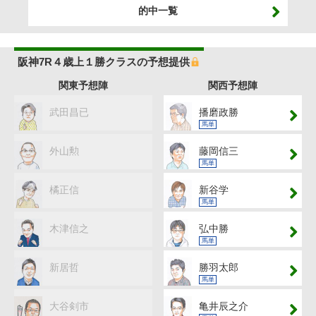
的中一覧
阪神7R４歳上１勝クラスの予想提供
関東予想陣
関西予想陣
武田昌已
播磨政勝
馬単
外山勲
藤岡信三
馬単
橘正信
新谷学
馬単
木津信之
弘中勝
馬単
新居哲
勝羽太郎
馬単
大谷剣市
亀井辰之介