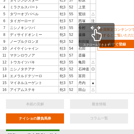
3
ダイシンレスター
牡3
57
杉原
4
ミラクルスパート
牝3
52
上里
5
タワーオブバベル
牡3
55
鷲頭
△
6
タイガーロード
牡3
57
西塚
注
7
ニシノキンツバ
牡3
55
今村
会員限定コンテンツ
8
ディサイドオンミー
牝3
52
遠藤
○
録するとご覧いただ
9
ノーブルクロンヌ
牝3
52
和田陽
△
今すぐ登録
スクロールできます
10
メイケイシャイン
牡3
54
石田
11
マテンロウノア
牡3
57
斎藤
12
トウカイツバキ
牝3
55
亀田
△
13
ニシノタチアナ
牝3
52
石神道
◎
14
エメラルドテソーロ
牝3
55
富田
15
マイネルユーゲント
牡3
57
丹内
▲
16
アイアムステキ
牝3
52
田山
△
本紙の見解
厩舎情報
コラム一覧
ナイショの勝負馬券