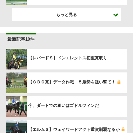
もっと見る
最新記事10件
【レパードＳ】ドンエレクトス初重賞取り
【ＣＢＣ賞】データ作戦 ５歳勢を狙い撃て！
今、ダートでの狙いはゴドルフィンだ
【エルムＳ】ウェイワードアクト重賞制覇なるか