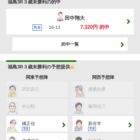
福島3R３歳未勝利の的中
田中翔大
7,320円
的中
16-13
馬単
的中一覧
福島3R３歳未勝利の予想提供
関東予想陣
関西予想陣
武田昌已
播磨政勝
外山勲
藤岡信三
橘正信
新谷学
馬単
馬単