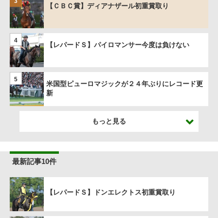
3
【ＣＢＣ賞】ディアナザール初重賞取り
4
【レパードＳ】パイロマンサー今度は負けない
5
米国型ピューロマジックが２４年ぶりにレコード更
新
もっと見る
最新記事10件
【レパードＳ】ドンエレクトス初重賞取り