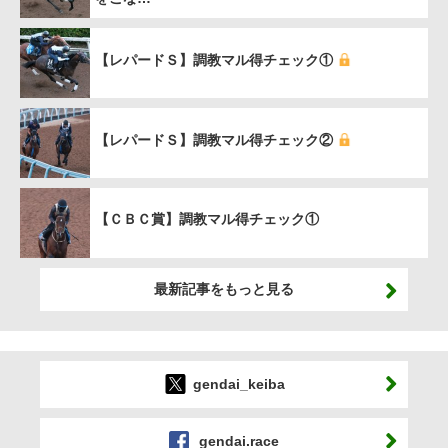
【レパードＳ】調教マル得チェック①
【レパードＳ】調教マル得チェック②
【ＣＢＣ賞】調教マル得チェック①
最新記事をもっと見る
gendai_keiba
gendai.race