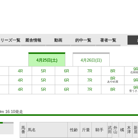
シリーズ一覧
厩舎情報
動画
的中一覧
著者一覧
4月25日(土)
4月26日(日)
9
4R
5R
6R
7R
8R
石和
8R
4R
5R
6R
7R
9
あやめ賞
9
4R
5R
6R
7R
8R
雪うさ
0m 16:10発走
馬
武
外
木
新
馬名
性齢
斤量
騎手
橘
番
田
山
津
居