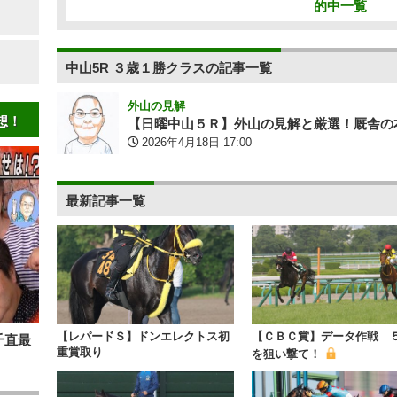
的中一覧
中山5R ３歳１勝クラスの記事一覧
外山の見解
想！
【日曜中山５Ｒ】外山の見解と厳選！厩舎の
2026年4月18日 17:00
最新記事一覧
【レパードＳ】ドンエレクトス初
【ＣＢＣ賞】データ作戦 
千直最
重賞取り
を狙い撃て！