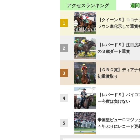
アクセスランキング
週間
【クイーンＳ】ココナ
1
ラウン進化示して重賞
【レパードＳ】注目度
2
の３歳ダート重賞
【ＣＢＣ賞】ディアナ
3
初重賞取り
【レパードＳ】パイロ
4
ー今度は負けない
米国型ピューロマジッ
5
４年ぶりにレコード更