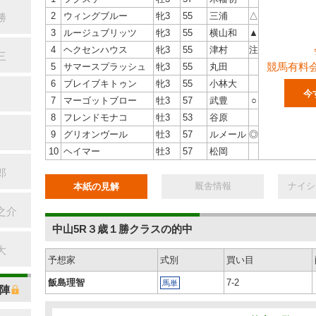
2
ウィングブルー
牝3
55
三浦
△
勝
3
ルージュブリッツ
牝3
55
横山和
▲
4
ヘクセンハウス
牝3
55
津村
注
三
競馬有料
5
サマースプラッシュ
牝3
55
丸田
6
ブレイブキトゥン
牝3
55
小林大
今
7
マーゴットブロー
牡3
57
武豊
○
8
フレンドモナコ
牡3
53
谷原
9
グリオンヴール
牡3
57
ルメール
◎
10
ヘイマー
牡3
57
松岡
郎
厩舎情報
ナイシ
本紙の見解
之介
中山5R３歳１勝クラスの的中
大
予想家
式別
買い目
飯島理智
7-2
馬単
陣