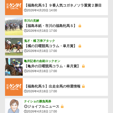
【福島牝馬Ｓ】９番人気コガネノソラ重賞２勝目
2026年4月20日 14:00
市川の見解
【福島本紙・市川の福島牝馬Ｓ】
2026年4月18日 17:00
鬼才・橘 万券アタック
【橘の日曜競馬コラム・皐月賞】
2026年4月18日 17:00
亀井記者の血統ロックオン
【亀井の日曜競馬コラム・皐月賞】
2026年4月18日 17:00
【福島牝馬Ｓ】出走全馬の特選情報
2026年4月18日 17:00
ナイショの勝負馬券
◎ジョイフルニュース
2026年4月18日 17:00