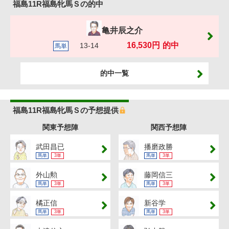
福島11R福島牝馬Ｓの的中
亀井辰之介
16,530円
的中
13-14
馬単
的中一覧
福島11R福島牝馬Ｓの予想提供
関東予想陣
関西予想陣
武田昌已
播磨政勝
馬単
3単
馬単
3単
外山勲
藤岡信三
馬単
3単
馬単
3単
橘正信
新谷学
馬単
3単
馬単
3単