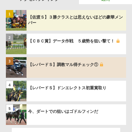
1
【佐渡Ｓ】３勝クラスとは思えないほどの豪華メン
バー
2
【ＣＢＣ賞】データ作戦 ５歳勢を狙い撃て！
3
【レパードＳ】調教マル得チェック①
4
【レパードＳ】ドンエレクトス初重賞取り
5
今、ダートでの狙いはゴドルフィンだ