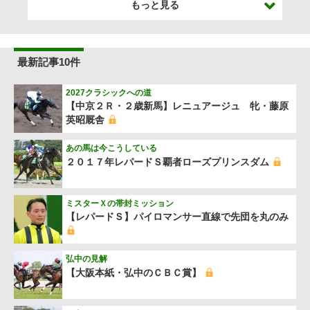
もっと見る
最新記事10件
2027クラシックへの道
【中京２Ｒ・２歳新馬】レニュアージュ 牝・藤原
英昭厩舎
あの馬は今こうしている
２０１７年レパードＳ覇者ローズプリンスダム
ミスターＸの帯封ミッション
【レパードＳ】パイロマンサー直線で先団を丸のみ
弘中の見解
【大阪本紙・弘中のＣＢＣ賞】