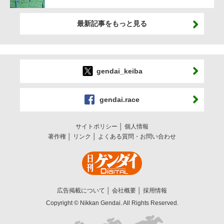
最新記事をもっと見る
gendai_keiba
gendai.race
サイトポリシー
個人情報
著作権
リンク
よくある質問・お問い合わせ
広告掲載について
会社概要
採用情報
Copyright © Nikkan Gendai. All Rights Reserved.