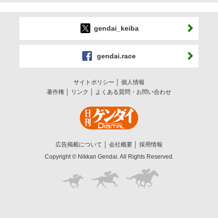
gendai_keiba
gendai.race
サイトポリシー
個人情報
著作権
リンク
よくある質問・お問い合わせ
広告掲載について
会社概要
採用情報
Copyright © Nikkan Gendai. All Rights Reserved.