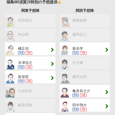
福島9R須賀川特別の予想提供
関東予想陣
関西予想陣
武田昌已
播磨政勝
外山勲
藤岡信三
橘正信
新谷学
馬単
3単
馬単
3単
木津信之
弘中勝
馬単
3単
新居哲
勝羽太郎
馬単
3単
大谷剣市
亀井辰之介
馬単
3単
飯島理智
田中翔大
馬単
3単