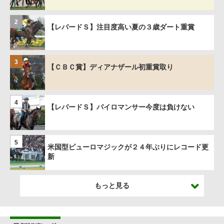
2
【レパードＳ】注目度高い夏の３歳ダート重賞
3
【ＣＢＣ賞】ディアナザール初重賞取り
4
【レパードＳ】パイロマンサー今度は負けない
5
米国型ピューロマジックが２４年ぶりにレコード更
新
もっと見る