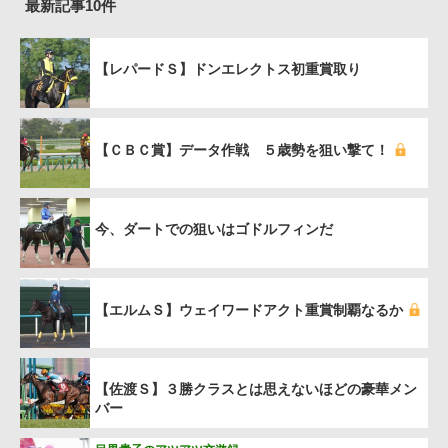
最新記事10件
【レパードＳ】ドンエレクトス初重賞取り
【ＣＢＣ賞】データ作戦 ５歳勢を狙い撃て！
今、ダートでの狙いはゴドルフィンだ
【エルムＳ】ウェイワードアクト重賞制覇なるか
【佐渡Ｓ】３勝クラスとは思えないほどの豪華メン
バー