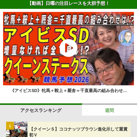
【動画】日曜の注目レースを大胆予想！
《アイビスSD》牝馬＋鞍上＋厩舎＝千直最高の組み合わせ…
アクセスランキング
週間
1
【クイーンＳ】ココナッツブラウン進化示して重賞
初Ｖ