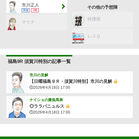
市川正人
その他の予想陣
馬単
3単
特捜班
マリナ
レスＱ
福島9R 須賀川特別の記事一覧
市川の見解
【日曜福島９Ｒ・須賀川特別】市川の見解
2026年4月18日 17:00
ナイショの勝負馬券
◎ララバニュルス
2026年4月18日 17:00