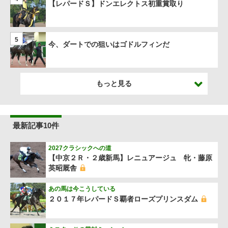
【レパードＳ】ドンエレクトス初重賞取り
5
今、ダートでの狙いはゴドルフィンだ
もっと見る
最新記事10件
2027クラシックへの道
【中京２Ｒ・２歳新馬】レニュアージュ 牝・藤原
英昭厩舎
あの馬は今こうしている
２０１７年レパードＳ覇者ローズプリンスダム