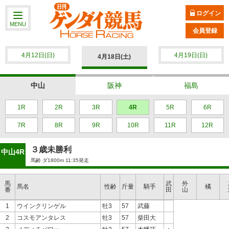
ログイン
MENU
会員登録
4月12日(日)
4月19日(日)
4月18日(土)
中山
阪神
福島
1R
2R
3R
4R
5R
6R
7R
8R
9R
10R
11R
12R
３歳未勝利
中山4R
馬齢 ダ1800m 11:35発走
馬
武
外
馬名
性齢
斤量
騎手
橘
番
田
山
1
ウインクリンゲル
牡3
57
武藤
2
コスモアンタレス
牡3
57
柴田大