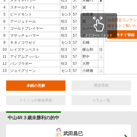
3
メディチパワー
牡3
57
木幡巧
▲
4
スチールナイト
牡3
57
黛
5
ピードモント
セン3
57
岩田康
会員限定コンテン
6
アージュドール
牡3
57
原
録するとご覧いた
7
ゴールドプレイヤー
牡3
57
ルメール
○
今すぐ登録
8
マサッチェハマー
牡3
57
ディー
◎
スクロールできます
9
キタノコウセイ
セン3
57
石橋
10
レイズテンペスト
牡3
57
横山和
注
11
アイアムアッパレ
牡3
57
野中
△
12
バンブラボー
牡3
57
大野
13
ジョイグリーン
セン3
57
小林脩
△
厩舎情報
本紙の見解
ナイショの勝負馬券
コラム一覧
中山4R３歳未勝利の的中
武田昌已