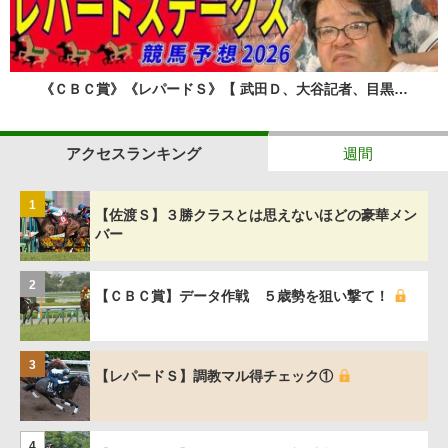
《ＣＢＣ賞》《レパードＳ》【 武田Ｄ、大谷記者、目黒…
アクセスランキング
週間
1
【佐渡Ｓ】３勝クラスとは思えないほどの豪華メン
バー
2
【ＣＢＣ賞】データ作戦 ５歳勢を狙い撃て！
3
【レパードＳ】調教マル得チェック①
4