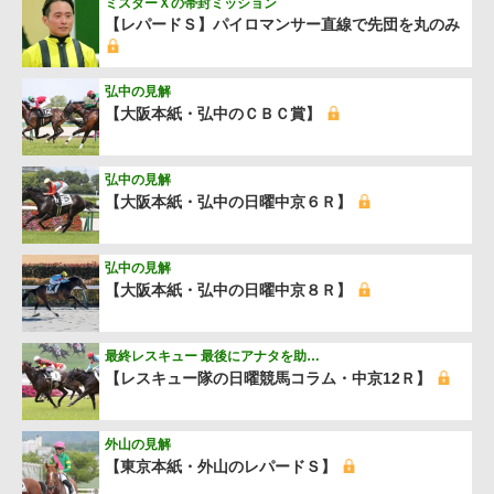
ミスターＸの帯封ミッション
【レパードＳ】パイロマンサー直線で先団を丸のみ
弘中の見解
【大阪本紙・弘中のＣＢＣ賞】
弘中の見解
【大阪本紙・弘中の日曜中京６Ｒ】
弘中の見解
【大阪本紙・弘中の日曜中京８Ｒ】
最終レスキュー 最後にアナタを助…
【レスキュー隊の日曜競馬コラム・中京12Ｒ】
外山の見解
【東京本紙・外山のレパードＳ】