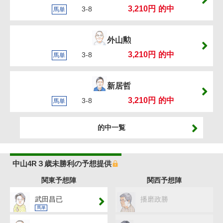
3,210円
的中
3-8
馬単
外山勲
3,210円
的中
3-8
馬単
新居哲
3,210円
的中
3-8
馬単
的中一覧
中山4R３歳未勝利の予想提供
関東予想陣
関西予想陣
武田昌已
播磨政勝
馬単