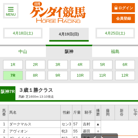
ログイン
MENU
会員登録
4月18日(土)
4月25日(土)
4月19日(日)
中山
阪神
福島
1R
2R
3R
4R
5R
6R
7R
8R
9R
10R
11R
12R
３歳１勝クラス
阪神7R
馬齢 芝1600m 13:10発走
馬
播
藤
新
弘
馬名
性齢
斤量
騎手
番
磨
岡
谷
中
1
ダークマルス
セン3
57
吉村
▲
2
アヴィオン
牝3
55
菱田
○