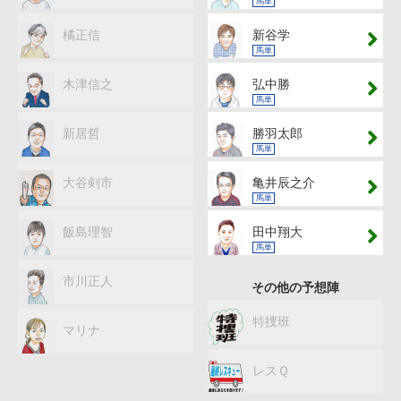
馬単
橘正信
新谷学
馬単
木津信之
弘中勝
馬単
新居哲
勝羽太郎
馬単
大谷剣市
亀井辰之介
馬単
飯島理智
田中翔大
馬単
市川正人
その他の予想陣
特捜班
マリナ
レスＱ