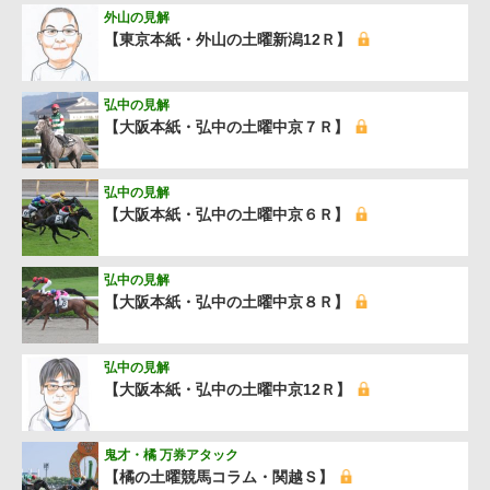
外山の見解
【東京本紙・外山の土曜新潟12Ｒ】
弘中の見解
【大阪本紙・弘中の土曜中京７Ｒ】
弘中の見解
【大阪本紙・弘中の土曜中京６Ｒ】
弘中の見解
【大阪本紙・弘中の土曜中京８Ｒ】
弘中の見解
【大阪本紙・弘中の土曜中京12Ｒ】
鬼才・橘 万券アタック
【橘の土曜競馬コラム・関越Ｓ】