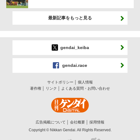
最新記事をもっと見る
gendai_keiba
gendai.race
サイトポリシー
個人情報
著作権
リンク
よくある質問・お問い合わせ
広告掲載について
会社概要
採用情報
Copyright © Nikkan Gendai. All Rights Reserved.