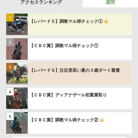
アクセスランキング
週間
1
【レパードＳ】調教マル得チェック①
2
【ＣＢＣ賞】調教マル得チェック①
3
【レパードＳ】注目度高い夏の３歳ダート重賞
4
【ＣＢＣ賞】ディアナザール初重賞取り
5
【ＣＢＣ賞】調教マル得チェック②