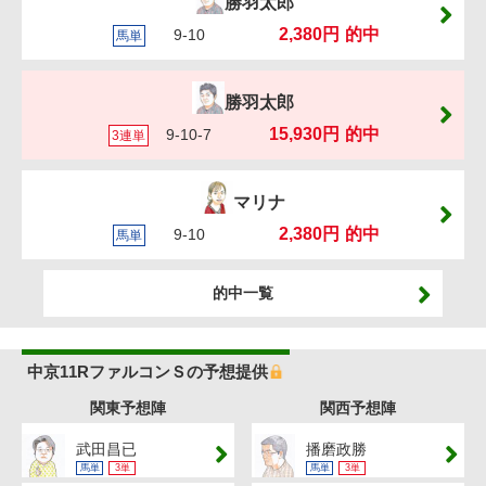
勝羽太郎
2,380円
的中
9-10
馬単
勝羽太郎
15,930円
的中
9-10-7
3連単
マリナ
2,380円
的中
9-10
馬単
的中一覧
中京11RファルコンＳの予想提供
関東予想陣
関西予想陣
武田昌已
播磨政勝
馬単
3単
馬単
3単