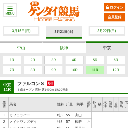
ログイン
MENU
会員登録
3月15日(日)
3月22日(日)
3月21日(土)
中山
阪神
中京
1R
2R
3R
4R
5R
6R
7R
8R
9R
10R
11R
12R
ファルコンＳ
GIII
中京
11R
３歳オープン 馬齢 芝1400m 15:20発走
馬
武
外
木
新
大
飯
馬名
性齢
斤量
騎手
橘
番
田
山
津
居
谷
島
1
カフェラバー
牝3
55
舟山
2
メイクワンズデイ
牡3
57
松若
△