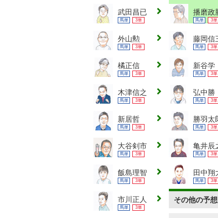
武田昌已
播磨政
馬単
3単
馬単
3単
外山勲
藤岡信
馬単
3単
馬単
3単
橘正信
新谷学
馬単
3単
馬単
3単
木津信之
弘中勝
馬単
3単
馬単
3単
新居哲
勝羽太
馬単
3単
馬単
3単
大谷剣市
亀井辰
馬単
3単
馬単
3単
飯島理智
田中翔
馬単
3単
馬単
3単
市川正人
その他の予想
馬単
3単