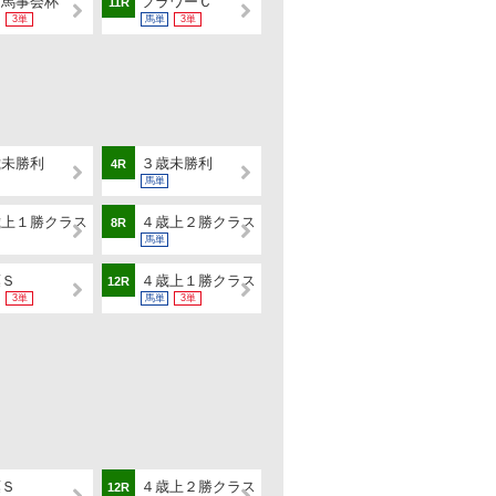
国馬事会杯
フラワーＣ
11R
3単
馬単
3単
歳未勝利
３歳未勝利
4R
馬単
歳上１勝クラス
４歳上２勝クラス
8R
馬単
葉Ｓ
４歳上１勝クラス
12R
3単
馬単
3単
葉Ｓ
４歳上２勝クラス
12R