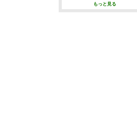
もっと見る