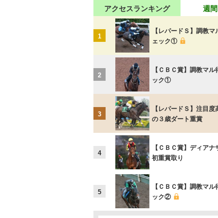
アクセスランキング
週間
【レパードＳ】調教マ
1
ェック①
【ＣＢＣ賞】調教マル
2
ック①
【レパードＳ】注目度
3
の３歳ダート重賞
【ＣＢＣ賞】ディアナ
4
初重賞取り
【ＣＢＣ賞】調教マル
5
ック②