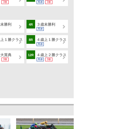
3単
馬単
3単
歳未勝利
３歳未勝利
4R
馬単
歳上１勝クラス
４歳上１勝クラス
8R
馬単
神大賞典
４歳上２勝クラス
12R
3単
馬単
3単