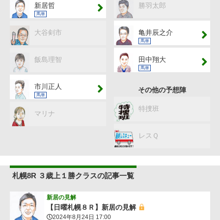
新居哲
勝羽太郎
馬単
大谷剣市
亀井辰之介
馬単
飯島理智
田中翔大
馬単
市川正人
その他の予想陣
馬単
特捜班
マリナ
レスＱ
札幌8R ３歳上１勝クラスの記事一覧
新居の見解
【日曜札幌８Ｒ】新居の見解
2024年8月24日 17:00