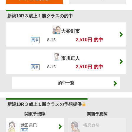
新潟10R３歳上１勝クラスの的中
大谷剣市
2,510円
的中
8-15
馬単
市川正人
2,510円
的中
8-15
馬単
的中一覧
新潟10R３歳上１勝クラスの予想提供
関東予想陣
関西予想陣
武田昌已
播磨政勝
馬単