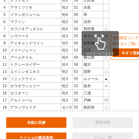
3
ドラミモン
牡6
58
江田勇
4
アマミツツキ
牝3
51
永島
5
メランポジューム
牝4
56
幸
6
マフィン
牝3
50
吉村
7
カフジキアッキエレ
牝4
56
和田竜
△
8
シヴァース
牡3
55
Ｍデムーロ
注
会員限定コンテ
9
アイキャンドウイッ
牡5
58
荻野極
録するとご覧い
10
メリージェーン
牝3
53
石川
今すぐ登
スクロールできます
11
アームテイル
牝4
56
横山典
△
12
トクシーカイザー
牡4
58
菊沢
13
エイシンオニキス
牝3
53
団野
△
14
ソニックライン
牡3
55
ルメール
▲
15
ホウオウシェリー
牝3
53
坂井
○
16
セリオーソ
牝4
56
三浦
17
アルトゥーム
牡3
55
戸崎
◎
18
アランヴェリテ
セン5
55
柴田裕
△
厩舎情報
本紙の見解
コラム一覧
ナイショの勝負馬券