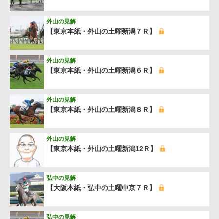
外山の見解
【東京本紙・外山の土曜新潟７Ｒ】
外山の見解
【東京本紙・外山の土曜新潟６Ｒ】
外山の見解
【東京本紙・外山の土曜新潟８Ｒ】
外山の見解
【東京本紙・外山の土曜新潟12Ｒ】
弘中の見解
【大阪本紙・弘中の土曜中京７Ｒ】
弘中の見解