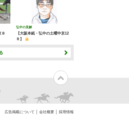
弘中の見解
京８
【大阪本紙・弘中の土曜中京12
Ｒ】
る
せ
広告掲載について
会社概要
採用情報