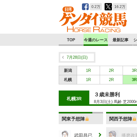
0.2万
16.2万
TOP
今週のレース
最新記事
7月28日(日)
新潟
1R
2R
3R
札幌
1R
2R
3R
３歳未勝利
札幌3R
8月3日(土) 馬齢 芝2000
関東予想陣
関西予想陣
武田昌已
播磨政