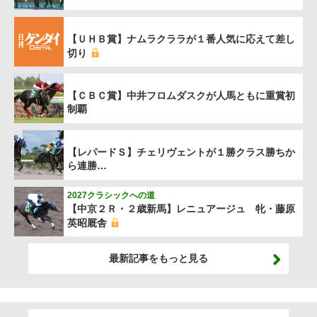
【ＵＨＢ賞】ナムラクララが１番人気に応えて差し
切り
【ＣＢＣ賞】中井フロムダスクが人馬ともに重賞初
制覇
【レパードＳ】チェリヴェントが１勝クラス勝ちか
ら連勝…
2027クラシックへの道
【中京２Ｒ・２歳新馬】レニュアージュ 牝・藤原
英昭厩舎
最新記事をもっと見る