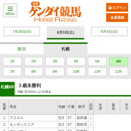
ログイン
MENU
会員登録
7月28日(日)
8月4日(日)
8月3日(土)
新潟
札幌
1R
2R
3R
4R
5R
6R
7R
8R
9R
10R
11R
12R
３歳未勝利
札幌6R
馬齢 芝2000m 12:40発走
馬
武
木
新
市
馬名
性齢
斤量
騎手
番
田
津
居
川
1
アスロス
牡3
57
岩田康
△
2
モンサンケコア
牡3
57
西村淳
△