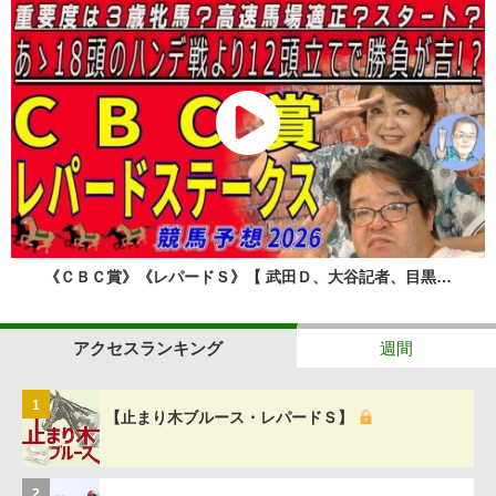
《ＣＢＣ賞》《レパードＳ》【 武田Ｄ、大谷記者、目黒…
アクセスランキング
週間
1
【止まり木ブルース・レパードＳ】
2