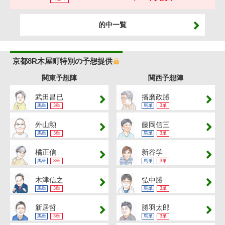
的中一覧
京都8R木屋町特別の予想提供
関東予想陣
関西予想陣
武田昌已
播磨政勝
馬単
3単
馬単
3単
外山勲
藤岡信三
馬単
3単
馬単
3単
橘正信
新谷学
馬単
3単
馬単
3単
木津信之
弘中勝
馬単
3単
馬単
3単
新居哲
勝羽太郎
馬単
3単
馬単
3単