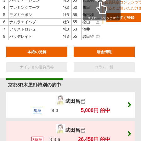
3
ハイディージェン
牡3
55
菅原明
▲
会員限定コンテンツ
4
フレミングフープ
牝3
53
川田
○
するとご覧いただけ
5
モズミツボシ
牡5
58
角田和
今すぐ登録
スクロールできます
6
ナムラエイハブ
牡3
55
松山
△
7
アリストロシュ
牝3
53
酒井
8
バッデレイト
牡3
55
岩田望
◎
本紙の見解
厩舎情報
ナイショの勝負馬券
コラム一覧
京都8R木屋町特別の的中
武田昌已
5,000円
的中
8-3
馬単
武田昌已
26,450円
的中
8-3-6
3連単