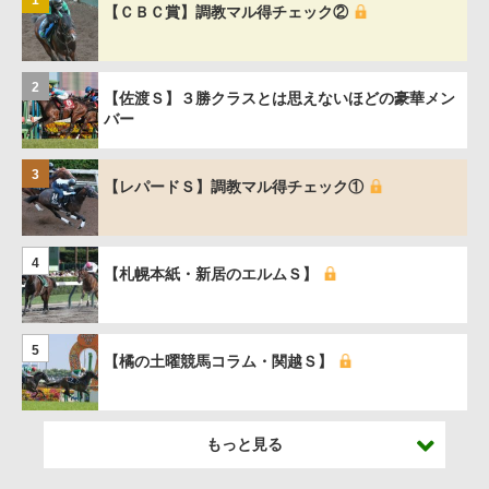
1
【ＣＢＣ賞】調教マル得チェック②
2
【佐渡Ｓ】３勝クラスとは思えないほどの豪華メン
バー
3
【レパードＳ】調教マル得チェック①
4
【札幌本紙・新居のエルムＳ】
5
【橘の土曜競馬コラム・関越Ｓ】
もっと見る