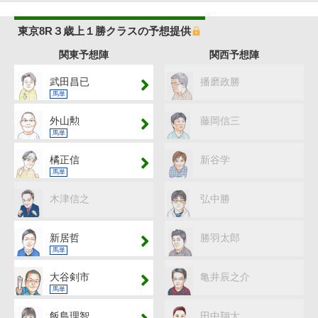
東京8R３歳上１勝クラスの予想提供
関東予想陣
関西予想陣
武田昌已
播磨政勝
馬単
外山勲
藤岡信三
馬単
橘正信
新谷学
馬単
木津信之
弘中勝
新居哲
勝羽太郎
馬単
大谷剣市
亀井辰之介
馬単
飯島理智
田中翔大