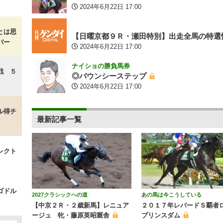
2024年6月22日 17:00
とは思
【日曜京都９Ｒ・瀬田特別】出走全馬の特選
バー
2024年6月22日 17:00
ナイショの勝負馬券
戦 ５
◎バウンシーステップ
2024年6月22日 17:00
ル得チ
最新記事一覧
レクト
ゴドル
2027クラシックへの道
あの馬は今こうしている
【中京２Ｒ・２歳新馬】レニュア
２０１７年レパードＳ覇者
ージュ 牝・藤原英昭厩舎
プリンスダム