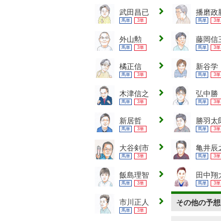
武田昌已
播磨政
馬単
3単
馬単
3単
外山勲
藤岡信
馬単
3単
馬単
3単
橘正信
新谷学
馬単
3単
馬単
3単
木津信之
弘中勝
馬単
3単
馬単
3単
新居哲
勝羽太
馬単
3単
馬単
3単
大谷剣市
亀井辰
馬単
3単
馬単
3単
飯島理智
田中翔
馬単
3単
馬単
3単
市川正人
その他の予想
馬単
3単