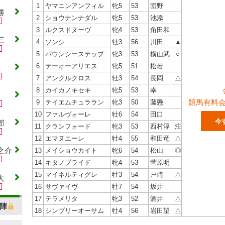
1
ヤマニンアンフィル
牝5
53
団野
勝
2
ショウナンナダル
牝5
53
池添
3
ルクスドヌーヴ
牝4
53
角田和
三
4
ソンシ
牡3
56
川田
▲
5
バウンシーステップ
牝3
53
横山武
○
6
テーオーアリエス
牝5
51
松若
7
アンクルクロス
牡3
54
長岡
△
8
カイカノキセキ
牝5
53
幸
競馬有料
9
テイエムチュララン
牝3
50
藤懸
10
ファルヴォーレ
牡6
54
田口
今
郎
11
クランフォード
牝3
53
西村淳
注
12
エマヌエーレ
牡4
55
和田竜
△
之介
13
メイショウカイト
牝6
54
松山
◎
14
キタノブライド
牝4
53
菅原明
15
マイネルティグレ
牡3
54
戸崎
△
大
16
サヴァイヴ
牡7
54
坂井
17
テラメリタ
牝3
52
酒井
△
陣
18
シンプリーオーサム
牡4
56
岩田望
△