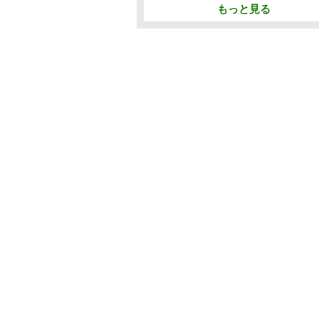
もっと見る