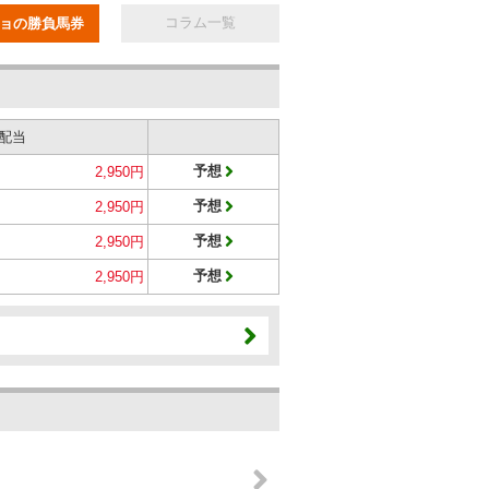
コラム一覧
ョの勝負馬券
配当
予想
2,950円
予想
2,950円
予想
2,950円
予想
2,950円