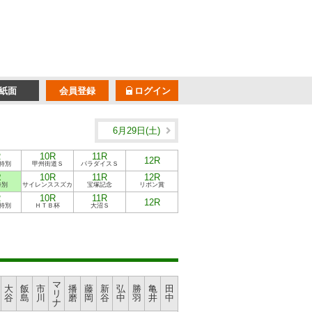
紙面
会員登録
ログイン
6月29日(土)
R
10R
11R
12R
特別
甲州街道Ｓ
パラダイスＳ
R
10R
11R
12R
特別
サイレンススズカ
宝塚記念
リボン賞
Ｃ
R
10R
11R
12R
特別
ＨＴＢ杯
大沼Ｓ
マ
大
飯
市
播
藤
新
弘
勝
亀
田
リ
谷
島
川
磨
岡
谷
中
羽
井
中
ナ