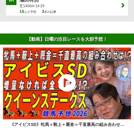
芝1400m 14:25
16
3
人が予想
本の記事
【動画】日曜の注目レースを大胆予想！
《アイビスSD》牝馬＋鞍上＋厩舎＝千直最高の組み合わせ…