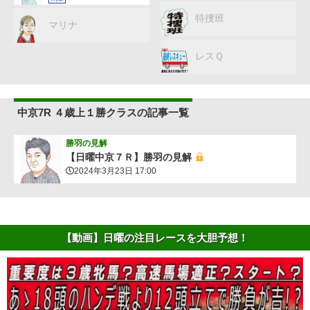
特捜班
マリナ
レスＱ
中京7R ４歳上１勝クラスの記事一覧
勝羽の見解
【日曜中京７Ｒ】勝羽の見解
2024年3月23日 17:00
【動画】日曜の注目レースを大胆予想！