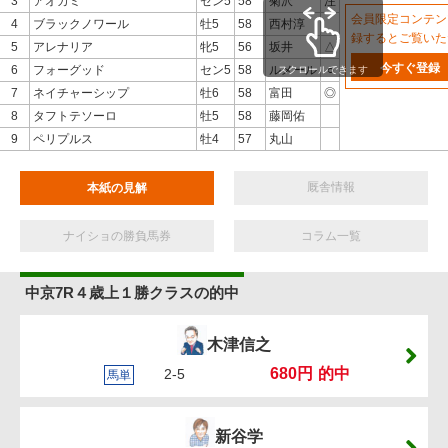
3
アオカミ
セン5
58
菊沢
注
会員限定コンテン
4
ブラックノワール
牡5
58
西村淳
録するとご覧いた
5
アレナリア
牝5
56
坂井
△
今すぐ登録
6
フォーグッド
セン5
58
ルメール
○
スクロールできます
7
ネイチャーシップ
牡6
58
富田
◎
8
タフトテソーロ
牡5
58
藤岡佑
9
ペリプルス
牡4
57
丸山
厩舎情報
本紙の見解
ナイショの勝負馬券
コラム一覧
中京7R４歳上１勝クラスの的中
木津信之
680円
的中
2-5
馬単
新谷学