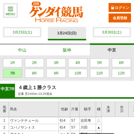
ログイン
MENU
会員登録
3月23日(土)
3月30日(土)
3月24日(日)
中山
阪神
中京
1R
2R
3R
4R
5R
6R
7R
8R
9R
10R
11R
12R
４歳上１勝クラス
中京7R
定量 芝2200m 13:25発走
馬
木
市
馬名
性齢
斤量
騎手
橘
番
津
川
1
ヴァンナチュール
牡4
57
吉田隼
△
2
コパノサントス
牡4
57
川田
▲