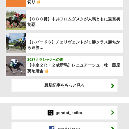
切り
【ＣＢＣ賞】中井フロムダスクが人馬ともに重賞初
制覇
【レパードＳ】チェリヴェントが１勝クラス勝ちか
ら連勝…
2027クラシックへの道
【中京２Ｒ・２歳新馬】レニュアージュ 牝・藤原
英昭厩舎
最新記事をもっと見る
gendai_keiba