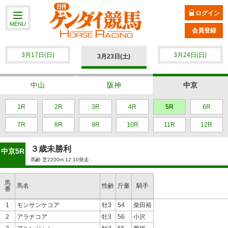
ログイン
MENU
会員登録
3月17日(日)
3月24日(日)
3月23日(土)
中山
阪神
中京
1R
2R
3R
4R
5R
6R
7R
8R
9R
10R
11R
12R
３歳未勝利
中京5R
馬齢 芝2200m 12:10発走
馬
馬名
性齢
斤量
騎手
番
1
モンサンケコア
牡3
54
柴田裕
2
アラナコア
牡3
56
小沢