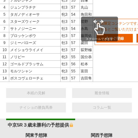
3
アルレジャン
牡3
55
西塚
4
ジュンプラチナ
牡3
57
丸山
5
タガノディオーサ
牝3
54
角田和
6
スターズウィーク
牡3
57
団野
会員限定コンテンツです
7
サトノジーニー
牡3
54
永島
録するとご覧いただけま
8
ブロッケンボウ
牡3
57
藤岡佑
今すぐ登録
スクロールできます
9
ジミーバローズ
牡3
57
菱田
10
メイショウライメイ
牡3
57
荻野極
11
ノリピー
牝3
55
国分恭
12
ゴールドブラッサム
牡3
56
松本
13
モルツシャン
牝3
55
富田
14
ボスコヴェローチェ
牡3
57
吉田隼
本紙の見解
厩舎情報
ナイショの勝負馬券
コラム一覧
中京5R３歳未勝利の予想提供
関東予想陣
関西予想陣