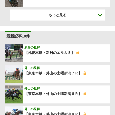
もっと見る
最新記事10件
新居の見解
【札幌本紙・新居のエルムＳ】
外山の見解
【東京本紙・外山の土曜新潟７Ｒ】
外山の見解
【東京本紙・外山の土曜新潟６Ｒ】
外山の見解
【東京本紙・外山の土曜新潟８Ｒ】