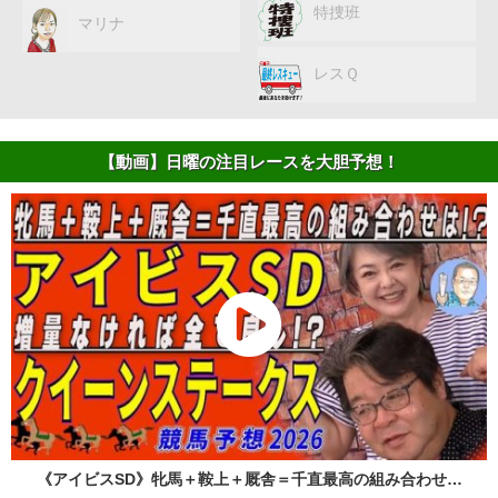
特捜班
マリナ
レスＱ
【動画】日曜の注目レースを大胆予想！
《アイビスSD》牝馬＋鞍上＋厩舎＝千直最高の組み合わせ…