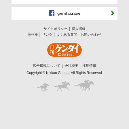
gendai.race
サイトポリシー
個人情報
著作権
リンク
よくある質問・お問い合わせ
広告掲載について
会社概要
採用情報
Copyright © Nikkan Gendai. All Rights Reserved.