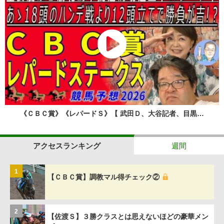
《ＣＢＣ賞》《レパードＳ》【 武田Ｄ、大谷記者、目黒…
アクセスランキング
週間
1
【ＣＢＣ賞】調教マル得チェック②
2
【佐渡Ｓ】３勝クラスとは思えないほどの豪華メン