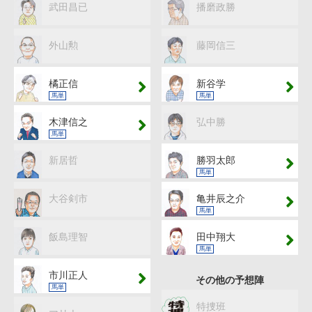
武田昌已
播磨政勝
外山勲
藤岡信三
橘正信
新谷学
馬単
馬単
木津信之
弘中勝
馬単
新居哲
勝羽太郎
馬単
大谷剣市
亀井辰之介
馬単
飯島理智
田中翔大
馬単
市川正人
その他の予想陣
馬単
特捜班