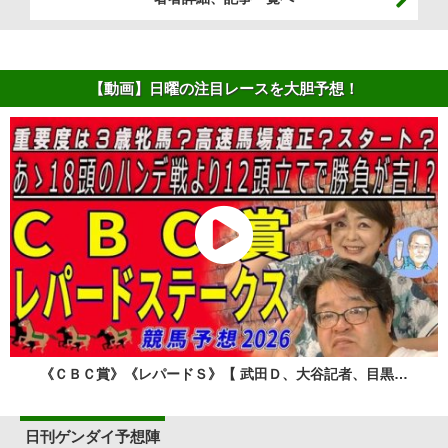
【動画】日曜の注目レースを大胆予想！
《ＣＢＣ賞》《レパードＳ》【 武田Ｄ、大谷記者、目黒…
日刊ゲンダイ予想陣