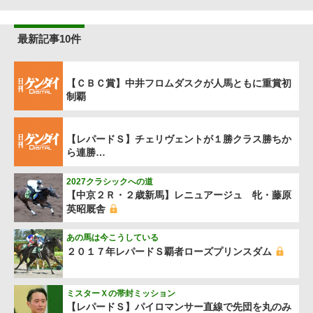
最新記事10件
【ＣＢＣ賞】中井フロムダスクが人馬ともに重賞初
制覇
【レパードＳ】チェリヴェントが１勝クラス勝ちか
ら連勝…
2027クラシックへの道
【中京２Ｒ・２歳新馬】レニュアージュ 牝・藤原
英昭厩舎
あの馬は今こうしている
２０１７年レパードＳ覇者ローズプリンスダム
ミスターＸの帯封ミッション
【レパードＳ】パイロマンサー直線で先団を丸のみ