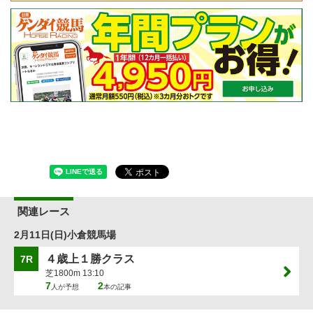
関連レース
2月11日(日)小倉競馬場
４歳上１勝クラス
7R
芝1800m 13:10
7
2
人が予想
本の記事