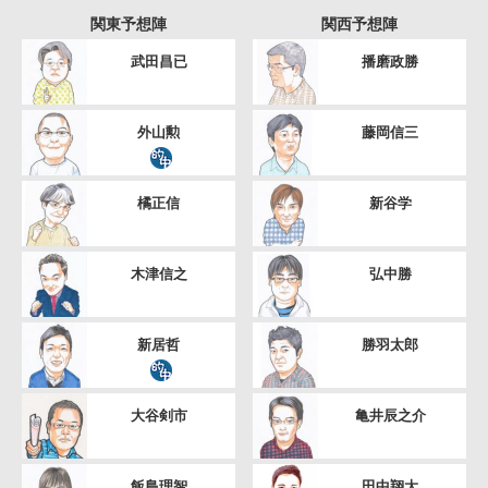
関東予想陣
関西予想陣
武田昌已
播磨政勝
外山勲
藤岡信三
橘正信
新谷学
木津信之
弘中勝
新居哲
勝羽太郎
大谷剣市
亀井辰之介
飯島理智
田中翔大