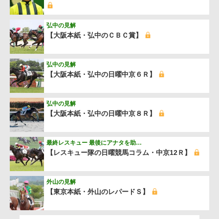
弘中の見解
【大阪本紙・弘中のＣＢＣ賞】
弘中の見解
【大阪本紙・弘中の日曜中京６Ｒ】
弘中の見解
【大阪本紙・弘中の日曜中京８Ｒ】
最終レスキュー 最後にアナタを助…
【レスキュー隊の日曜競馬コラム・中京12Ｒ】
外山の見解
【東京本紙・外山のレパードＳ】