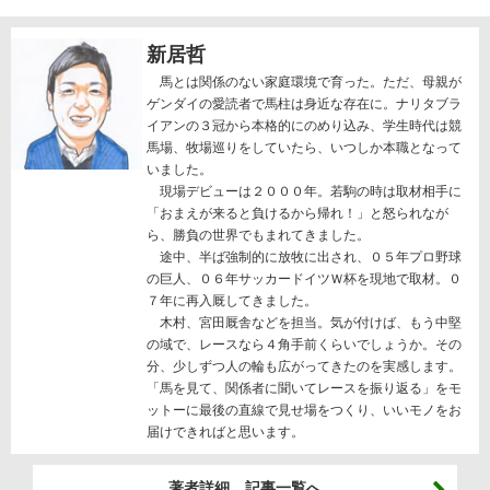
新居哲
馬とは関係のない家庭環境で育った。ただ、母親が
ゲンダイの愛読者で馬柱は身近な存在に。ナリタブラ
イアンの３冠から本格的にのめり込み、学生時代は競
馬場、牧場巡りをしていたら、いつしか本職となって
いました。
現場デビューは２０００年。若駒の時は取材相手に
「おまえが来ると負けるから帰れ！」と怒られなが
ら、勝負の世界でもまれてきました。
途中、半ば強制的に放牧に出され、０５年プロ野球
の巨人、０６年サッカードイツＷ杯を現地で取材。０
７年に再入厩してきました。
木村、宮田厩舎などを担当。気が付けば、もう中堅
の域で、レースなら４角手前くらいでしょうか。その
分、少しずつ人の輪も広がってきたのを実感します。
「馬を見て、関係者に聞いてレースを振り返る」をモ
ットーに最後の直線で見せ場をつくり、いいモノをお
届けできればと思います。
著者詳細、記事一覧へ