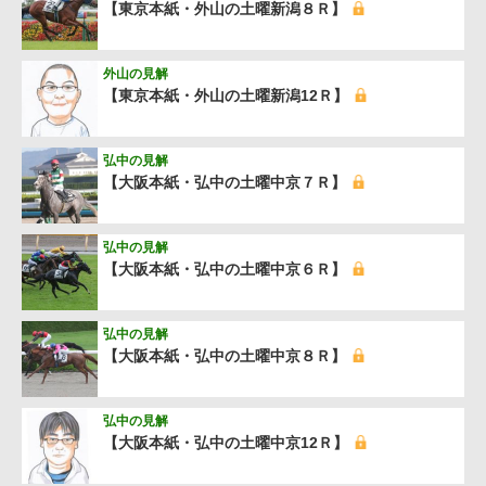
【東京本紙・外山の土曜新潟８Ｒ】
外山の見解
【東京本紙・外山の土曜新潟12Ｒ】
弘中の見解
【大阪本紙・弘中の土曜中京７Ｒ】
弘中の見解
【大阪本紙・弘中の土曜中京６Ｒ】
弘中の見解
【大阪本紙・弘中の土曜中京８Ｒ】
弘中の見解
【大阪本紙・弘中の土曜中京12Ｒ】