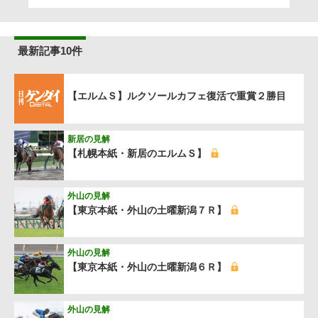
最新記事10件
【エルムＳ】ルクソールカフェ復活で重賞２勝目
新居の見解
【札幌本紙・新居のエルムＳ】
外山の見解
【東京本紙・外山の土曜新潟７Ｒ】
外山の見解
【東京本紙・外山の土曜新潟６Ｒ】
外山の見解