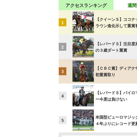
アクセスランキング
週間
【クイーンＳ】ココナ
1
ラウン進化示して重賞
【レパードＳ】注目度
2
の３歳ダート重賞
【ＣＢＣ賞】ディアナ
3
初重賞取り
【レパードＳ】パイロ
4
ー今度は負けない
米国型ピューロマジッ
5
４年ぶりにレコード更