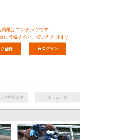
会員限定コンテンツです。
員に登録するとご覧いただけます。
ログイン
すぐ登録
ョの勝負馬券
コラム一覧