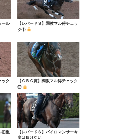
ゥール
【レパードＳ】調教マル得チェッ
ク①
ェック
【ＣＢＣ賞】調教マル得チェック
②
ル初重
【レパードＳ】パイロマンサー今
度は負けない