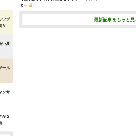
ター
ッツブ
最新記事をもっと見
初Ｖ
高い夏
ザール
マンサ
クが２
新