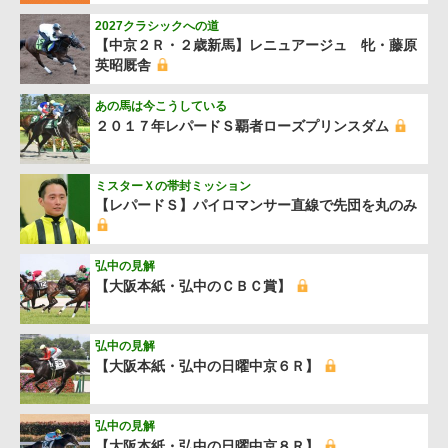
2027クラシックへの道
【中京２Ｒ・２歳新馬】レニュアージュ 牝・藤原
英昭厩舎
あの馬は今こうしている
２０１７年レパードＳ覇者ローズプリンスダム
ミスターＸの帯封ミッション
【レパードＳ】パイロマンサー直線で先団を丸のみ
弘中の見解
【大阪本紙・弘中のＣＢＣ賞】
弘中の見解
【大阪本紙・弘中の日曜中京６Ｒ】
弘中の見解
【大阪本紙・弘中の日曜中京８Ｒ】