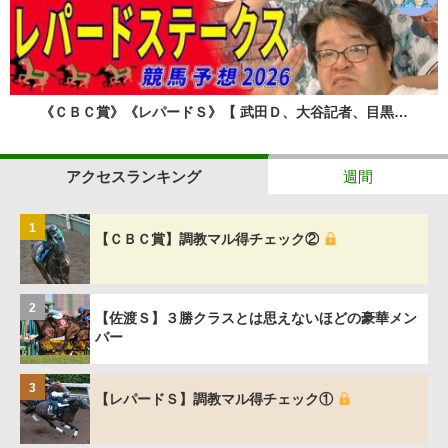
《ＣＢＣ賞》《レパードＳ》【 武田Ｄ、大谷記者、目黒…
アクセスランキング
週間
1
【ＣＢＣ賞】調教マル得チェック②
2
【佐渡Ｓ】３勝クラスとは思えないほどの豪華メン
バー
3
【レパードＳ】調教マル得チェック①