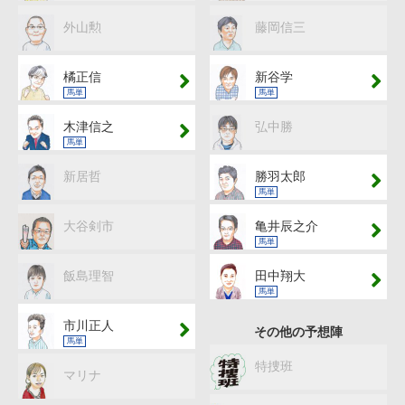
外山勲
藤岡信三
橘正信
新谷学
馬単
馬単
木津信之
弘中勝
馬単
新居哲
勝羽太郎
馬単
大谷剣市
亀井辰之介
馬単
飯島理智
田中翔大
馬単
市川正人
その他の予想陣
馬単
特捜班
マリナ