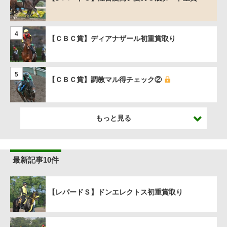
4
【ＣＢＣ賞】ディアナザール初重賞取り
5
【ＣＢＣ賞】調教マル得チェック②
もっと見る
最新記事10件
【レパードＳ】ドンエレクトス初重賞取り