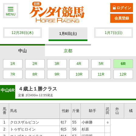
ログイン
MENU
会員登録
12月28日(木)
1月7日(日)
1月6日(土)
中山
京都
1R
2R
3R
4R
5R
6R
7R
8R
9R
10R
11R
12R
４歳上１勝クラス
中山6R
定量 ダ2400m 12:55発走
馬
武
外
馬名
性齢
斤量
騎手
橘
番
田
山
1
クロスザルビコン
牡7
55
小林勝
○
2
トゥザヒロイン
牝5
56
杉原