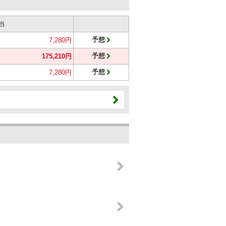
当
予想
7,280円
予想
175,210円
予想
7,280円