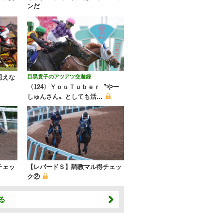
ンだ
思えな
目黒貴子のアツアツ交遊録
〈124〉ＹｏｕＴｕｂｅｒ〝やー
しゅんさん〟としても活…
チェッ
【レパードＳ】調教マル得チェッ
ク②
る