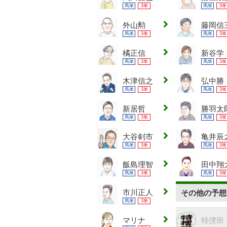
馬単
3単
馬単
3単
外山勲
藤岡信
馬単
3単
馬単
3単
橘正信
新谷学
馬単
3単
馬単
3単
木津信之
弘中勝
馬単
3単
馬単
3単
新居哲
勝羽太
馬単
3単
馬単
3単
大谷剣市
亀井辰
馬単
3単
馬単
3単
飯島理智
田中翔
馬単
3単
馬単
3単
市川正人
その他の予想
馬単
3単
マリナ
特捜班