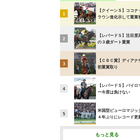
【クイーンＳ】ココナ
1
ラウン進化示して重賞
【レパードＳ】注目度
2
の３歳ダート重賞
【ＣＢＣ賞】ディアナ
3
初重賞取り
【レパードＳ】パイロ
4
ー今度は負けない
米国型ピューロマジッ
5
４年ぶりにレコード更
もっと見る