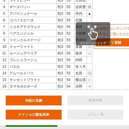
3
ライトピラー
牝3
55
江田照
4
ギースバッハ
牝3
55
吉田豊
注
5
アパイシュナール
牝3
55
丹内
▲
6
コパノエビータ
牝3
55
武藤
7
ミユキアテスウェイ
牝3
55
原田
会員限定コンテンツ
8
ベアエンジェル
牝3
52
小林勝
録するとご覧いただ
9
ツインクルステージ
牝3
55
菅原明
今すぐ登録
スクロールできます
10
クォーツァイト
牝3
55
斎藤
△
11
ルージュアベリア
牝3
55
坂井
△
12
プレシュラージュ
牝3
55
内田
13
バエル
牝3
54
佐々木
14
アムールドパリ
牝3
55
丸田
◎
15
サンセットブライト
牝3
54
横山琉
△
16
タマモポロネーズ
牝3
54
永野
○
厩舎情報
本紙の見解
コラム一覧
ナイショの勝負馬券