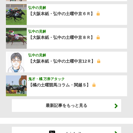
弘中の見解
【大阪本紙・弘中の土曜中京６Ｒ】
弘中の見解
【大阪本紙・弘中の土曜中京８Ｒ】
弘中の見解
【大阪本紙・弘中の土曜中京12Ｒ】
鬼才・橘 万券アタック
【橘の土曜競馬コラム・関越Ｓ】
最新記事をもっと見る