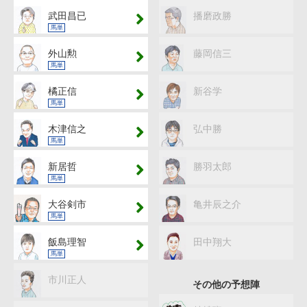
武田昌已
播磨政勝
馬単
外山勲
藤岡信三
馬単
橘正信
新谷学
馬単
木津信之
弘中勝
馬単
新居哲
勝羽太郎
馬単
大谷剣市
亀井辰之介
馬単
飯島理智
田中翔大
馬単
市川正人
その他の予想陣