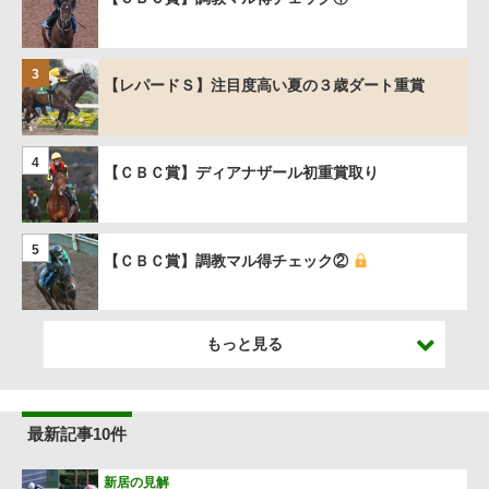
3
【レパードＳ】注目度高い夏の３歳ダート重賞
4
【ＣＢＣ賞】ディアナザール初重賞取り
5
【ＣＢＣ賞】調教マル得チェック②
もっと見る
最新記事10件
新居の見解