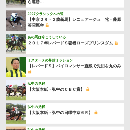
ら連勝…
2027クラシックへの道
【中京２Ｒ・２歳新馬】レニュアージュ 牝・藤原
英昭厩舎
あの馬は今こうしている
２０１７年レパードＳ覇者ローズプリンスダム
ミスターＸの帯封ミッション
【レパードＳ】パイロマンサー直線で先団を丸のみ
弘中の見解
【大阪本紙・弘中のＣＢＣ賞】
弘中の見解
【大阪本紙・弘中の日曜中京６Ｒ】