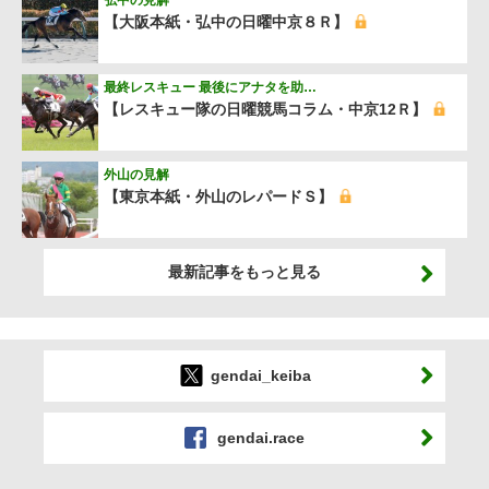
弘中の見解
【大阪本紙・弘中の日曜中京８Ｒ】
最終レスキュー 最後にアナタを助…
【レスキュー隊の日曜競馬コラム・中京12Ｒ】
外山の見解
【東京本紙・外山のレパードＳ】
最新記事をもっと見る
gendai_keiba
gendai.race