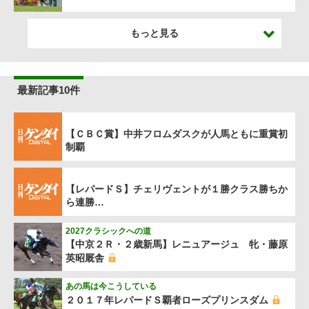
もっと見る
最新記事10件
【ＣＢＣ賞】中井フロムダスクが人馬ともに重賞初
制覇
【レパードＳ】チェリヴェントが１勝クラス勝ちか
ら連勝…
2027クラシックへの道
【中京２Ｒ・２歳新馬】レニュアージュ 牝・藤原
英昭厩舎
あの馬は今こうしている
２０１７年レパードＳ覇者ローズプリンスダム