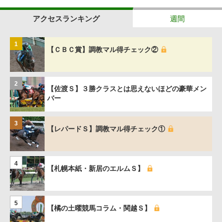
アクセスランキング
週間
1
【ＣＢＣ賞】調教マル得チェック②
2
【佐渡Ｓ】３勝クラスとは思えないほどの豪華メン
バー
3
【レパードＳ】調教マル得チェック①
4
【札幌本紙・新居のエルムＳ】
5
【橘の土曜競馬コラム・関越Ｓ】