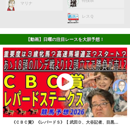
特捜班
マリナ
レスＱ
【動画】日曜の注目レースを大胆予想！
《ＣＢＣ賞》《レパードＳ》【 武田Ｄ、大谷記者、目黒…