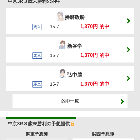
中京3R３歳未勝利の的中
播磨政勝
1,370円
的中
15-7
馬単
新谷学
1,370円
的中
15-7
馬単
弘中勝
1,370円
的中
15-7
馬単
的中一覧
中京3R３歳未勝利の予想提供
関東予想陣
関西予想陣