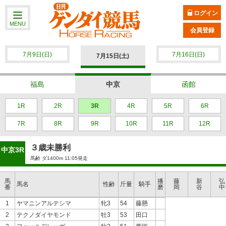
ログイン
MENU
会員登録
7月9日(日)
7月16日(日)
7月15日(土)
福島
中京
函館
1R
2R
3R
4R
5R
6R
7R
8R
9R
10R
11R
12R
３歳未勝利
中京3R
馬齢 ダ1400m 11:05発走
馬
播
藤
新
弘
馬名
性齢
斤量
騎手
番
磨
岡
谷
中
1
ヤマニンアルテシマ
牝3
54
藤懸
2
テクノダイヤモンド
牡3
53
田口