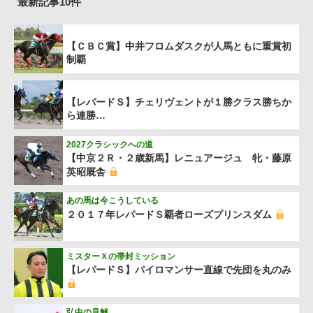
最新記事10件
【ＣＢＣ賞】中井フロムダスクが人馬ともに重賞初
制覇
【レパードＳ】チェリヴェントが１勝クラス勝ちか
ら連勝…
2027クラシックへの道
【中京２Ｒ・２歳新馬】レニュアージュ 牝・藤原
英昭厩舎
あの馬は今こうしている
２０１７年レパードＳ覇者ローズプリンスダム
ミスターＸの帯封ミッション
【レパードＳ】パイロマンサー直線で先団を丸のみ
弘中の見解