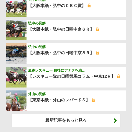
【大阪本紙・弘中のＣＢＣ賞】
弘中の見解
【大阪本紙・弘中の日曜中京６Ｒ】
弘中の見解
【大阪本紙・弘中の日曜中京８Ｒ】
最終レスキュー 最後にアナタを助…
【レスキュー隊の日曜競馬コラム・中京12Ｒ】
外山の見解
【東京本紙・外山のレパードＳ】
最新記事をもっと見る