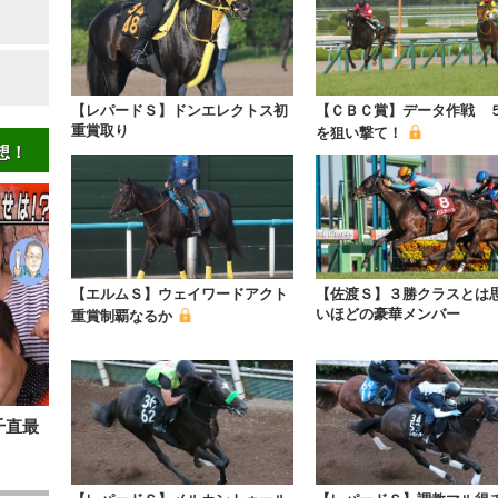
【レパードＳ】ドンエレクトス初
【ＣＢＣ賞】データ作戦 
重賞取り
を狙い撃て！
想！
【エルムＳ】ウェイワードアクト
【佐渡Ｓ】３勝クラスとは
いほどの豪華メンバー
重賞制覇なるか
千直最