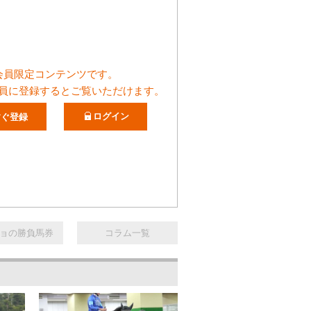
会員限定コンテンツです。
員に登録するとご覧いただけます。
ログイン
すぐ登録
ョの勝負馬券
コラム一覧