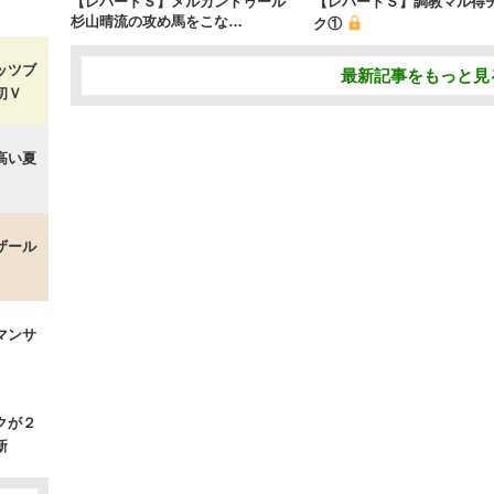
【レパードＳ】メルカントゥール
【レパードＳ】調教マル得
杉山晴流の攻め馬をこな…
ク①
ッツブ
最新記事をもっと見
初Ｖ
高い夏
ザール
マンサ
クが２
新