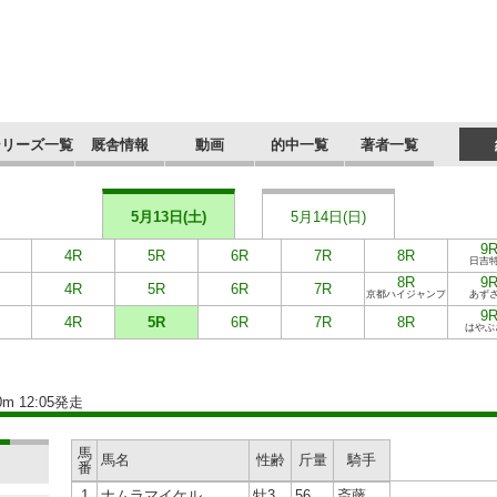
シリーズ一覧
厩舎情報
動画
的中一覧
著者一覧
5月13日(土)
5月14日(日)
9
4R
5R
6R
7R
8R
日吉
8R
9
4R
5R
6R
7R
京都ハイジャンプ
あず
9
4R
5R
6R
7R
8R
はやぶ
0m 12:05発走
馬
馬名
性齢
斤量
騎手
番
1
ナムラマイケル
牡3
56
斎藤