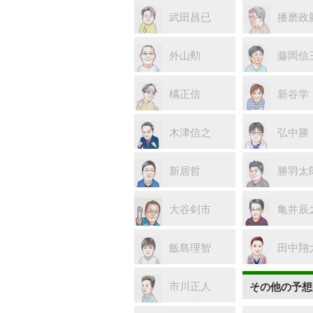
武田昌已
播磨政
外山勲
藤岡信
橘正信
新谷学
木津信之
弘中勝
新居哲
勝羽太
大谷剣市
亀井辰
飯島理智
田中翔
市川正人
その他の予想