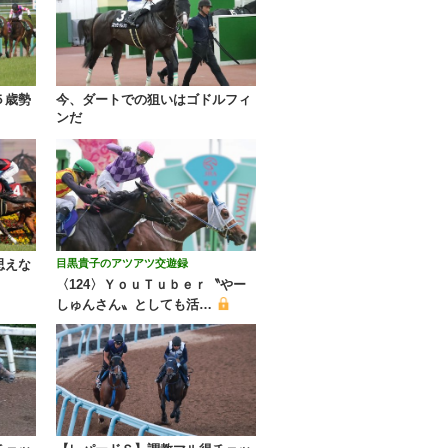
５歳勢
今、ダートでの狙いはゴドルフィ
ンだ
思えな
目黒貴子のアツアツ交遊録
〈124〉ＹｏｕＴｕｂｅｒ〝やー
しゅんさん〟としても活…