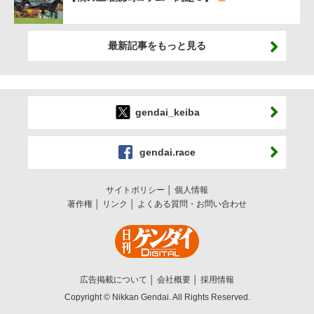
最新記事をもっと見る
gendai_keiba
gendai.race
サイトポリシー
個人情報
著作権
リンク
よくある質問・お問い合わせ
広告掲載について
会社概要
採用情報
Copyright © Nikkan Gendai. All Rights Reserved.