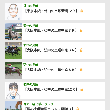
外山の見解
【東京本紙・外山の土曜新潟12Ｒ】
弘中の見解
【大阪本紙・弘中の土曜中京７Ｒ】
弘中の見解
【大阪本紙・弘中の土曜中京６Ｒ】
弘中の見解
【大阪本紙・弘中の土曜中京８Ｒ】
弘中の見解
【大阪本紙・弘中の土曜中京12Ｒ】
鬼才・橘 万券アタック
【橘の土曜競馬コラム・関越Ｓ】