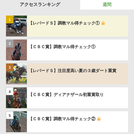
アクセスランキング
週間
1
【レパードＳ】調教マル得チェック①
2
【ＣＢＣ賞】調教マル得チェック①
3
【レパードＳ】注目度高い夏の３歳ダート重賞
4
【ＣＢＣ賞】ディアナザール初重賞取り
5
【ＣＢＣ賞】調教マル得チェック②