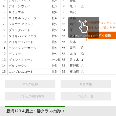
3
アイムファイン
牝4
56
杉原
4
デイトンウェイ
牡5
58
亀田
△
5
サミュエル
牝4
56
菊沢
○
6
マイネルヘリテージ
牡4
58
斎藤
会員限定コンテンツ
7
ショウユアセルフ
牝5
56
嶋田
録するとご覧いただ
8
ブラックハート
牝5
54
原
今すぐ登録
9
タイキバンディエラ
牡4
55
西塚
△
スクロールできます
10
ネイキッドハート
牝4
55
松本
11
テンメジャーガール
牝4
56
菱田
注
12
デフィデリ
牡4
58
丸山
◎
13
ヴィントミューレ
セン5
55
佐々木
▲
14
デルマヤクシ
牡5
58
荻野琢
△
15
エンブレムコード
牝5
55
横山琉
△
本紙の見解
厩舎情報
ナイショの勝負馬券
コラム一覧
新潟12R４歳上１勝クラスの的中