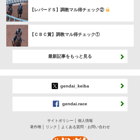
【レパードＳ】調教マル得チェック②
【ＣＢＣ賞】調教マル得チェック①
最新記事をもっと見る
gendai_keiba
gendai.race
サイトポリシー
個人情報
著作権
リンク
よくある質問・お問い合わせ