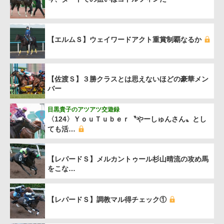
【エルムＳ】ウェイワードアクト重賞制覇なるか
【佐渡Ｓ】３勝クラスとは思えないほどの豪華メン
バー
目黒貴子のアツアツ交遊録
〈124〉ＹｏｕＴｕｂｅｒ〝やーしゅんさん〟とし
ても活…
【レパードＳ】メルカントゥール杉山晴流の攻め馬
をこな…
【レパードＳ】調教マル得チェック①