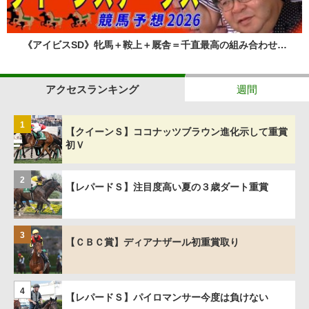
《アイビスSD》牝馬＋鞍上＋厩舎＝千直最高の組み合わせ…
アクセスランキング
週間
1
【クイーンＳ】ココナッツブラウン進化示して重賞
初Ｖ
2
【レパードＳ】注目度高い夏の３歳ダート重賞
3
【ＣＢＣ賞】ディアナザール初重賞取り
4
【レパードＳ】パイロマンサー今度は負けない