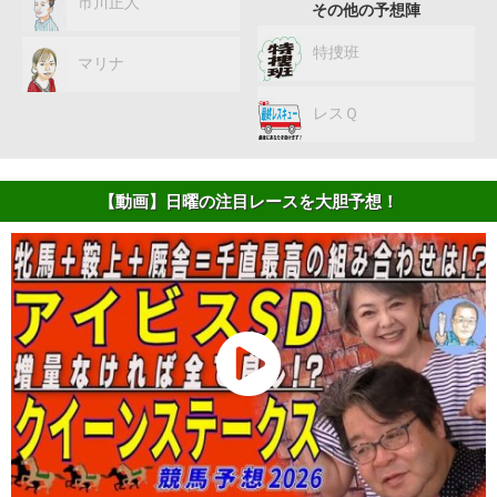
市川正人
その他の予想陣
特捜班
マリナ
レスＱ
【動画】日曜の注目レースを大胆予想！