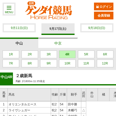
ログイン
MENU
会員登録
9月11日(日)
9月18日(日)
9月17日(土)
中山
中京
1R
2R
3R
4R
5R
6R
7R
8R
9R
10R
11R
12R
２歳新馬
中山4R
馬齢 ダ1800m 11:35発走
馬
武
外
馬名
性齢
斤量
騎手
橘
番
田
山
1
オリエンタルエース
牡2
54
田中勝
2
ライヴシュガー
牝2
54
木幡巧
△