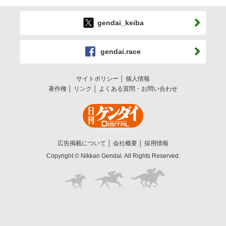
gendai_keiba
gendai.race
サイトポリシー
個人情報
著作権
リンク
よくある質問・お問い合わせ
広告掲載について
会社概要
採用情報
Copyright © Nikkan Gendai. All Rights Reserved.