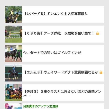
【レパードＳ】ドンエレクトス初重賞取り
【ＣＢＣ賞】データ作戦 ５歳勢を狙い撃て！
今、ダートでの狙いはゴドルフィンだ
【エルムＳ】ウェイワードアクト重賞制覇なるか
【佐渡Ｓ】３勝クラスとは思えないほどの豪華メン
バー
目黒貴子のアツアツ交遊録