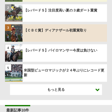
2
【レパードＳ】注目度高い夏の３歳ダート重賞
3
【ＣＢＣ賞】ディアナザール初重賞取り
4
【レパードＳ】パイロマンサー今度は負けない
5
米国型ピューロマジックが２４年ぶりにレコード更
新
もっと見る
最新記事10件