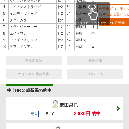
3
サイレントウィンド
牡2
54
北村宏
△
4
ユイノデストラーデ
牡2
54
木幡初
△
会員限定コンテン
5
イルディヴィーノ
牡2
54
ルメール
○
録するとご覧いた
6
タターガタ
牝2
52
永野
今すぐ登録
スクロールできます
7
トライジャーニー
牡2
54
菅原明
注
8
エイトワン
牡2
54
戸崎
◎
9
ウィズフィリップ
牡2
54
西村太
10
ラフエイジアン
牡2
54
田辺
▲
本紙の見解
厩舎情報
ナイショの勝負馬券
コラム一覧
中山4R２歳新馬の的中
武田昌已
2,030円
的中
5-10
馬単