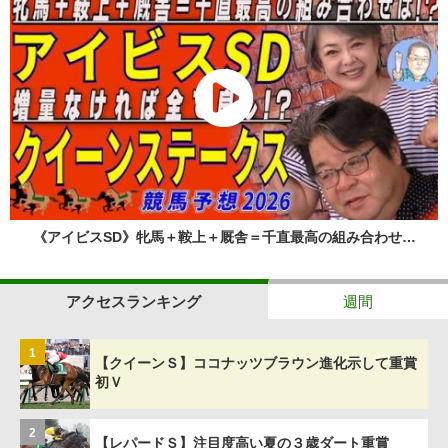
《アイビスSD》牝馬＋鞍上＋厩舎＝千直最高の組み合わせ…
アクセスランキング
週間
1
【クイーンＳ】ココナッツブラウン進化示して重賞
初Ｖ
2
【レパードＳ】注目度高い夏の３歳ダート重賞