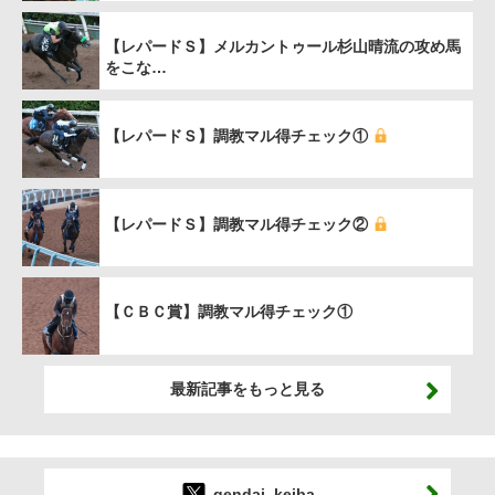
【レパードＳ】メルカントゥール杉山晴流の攻め馬
をこな…
【レパードＳ】調教マル得チェック①
【レパードＳ】調教マル得チェック②
【ＣＢＣ賞】調教マル得チェック①
最新記事をもっと見る
gendai_keiba