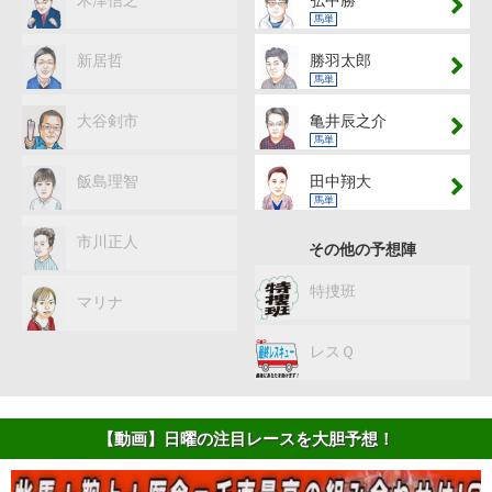
木津信之
弘中勝
馬単
新居哲
勝羽太郎
馬単
大谷剣市
亀井辰之介
馬単
飯島理智
田中翔大
馬単
市川正人
その他の予想陣
特捜班
マリナ
レスＱ
【動画】日曜の注目レースを大胆予想！