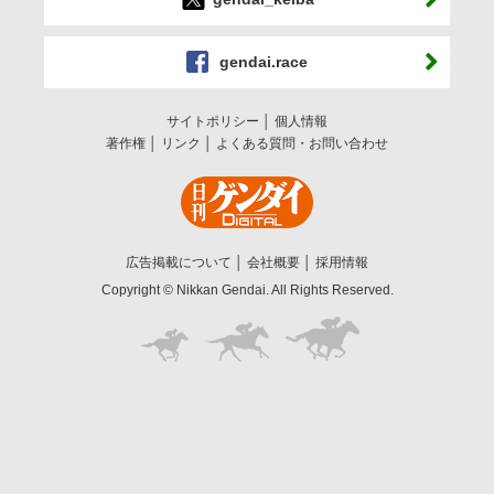
gendai.race
サイトポリシー
個人情報
著作権
リンク
よくある質問・お問い合わせ
広告掲載について
会社概要
採用情報
Copyright © Nikkan Gendai. All Rights Reserved.