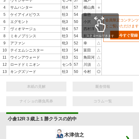
3
ヴィジャーヤ
セン4
57
城戸
4
サムハンター
牡4
57
横山典
○
5
ケイアイメビウス
牡3
54
藤懸
会員限定コンテンツ
6
エグモント
牝3
50
小沢
▲
とご覧いただけます
7
ヴィオマージュ
牡4
57
西村淳
注
今すぐ登録
8
ミキノプリンス
牡3
54
和田竜
スクロールできます
9
アファン
牝3
52
幸
△
10
テイエムシニスター
牡3
54
富田
△
11
ウインアウォード
牡3
51
角田河
△
12
ロードドミニオン
セン5
57
川須
△
13
キングズソード
牡3
50
今村
◎
本紙の見解
厩舎情報
ナイショの勝負馬券
コラム一覧
小倉12R３歳上１勝クラスの的中
木津信之