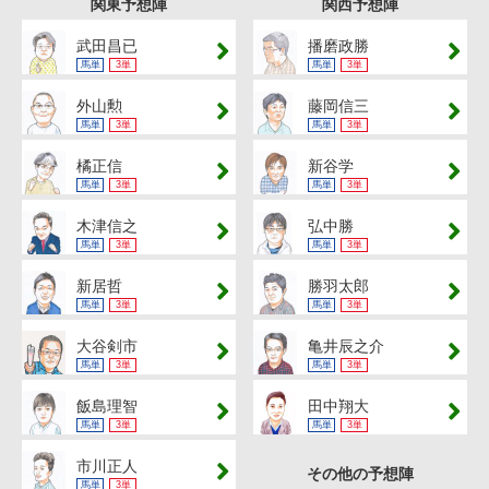
関東予想陣
関西予想陣
武田昌已
播磨政勝
馬単
3単
馬単
3単
外山勲
藤岡信三
馬単
3単
馬単
3単
橘正信
新谷学
馬単
3単
馬単
3単
木津信之
弘中勝
馬単
3単
馬単
3単
新居哲
勝羽太郎
馬単
3単
馬単
3単
大谷剣市
亀井辰之介
馬単
3単
馬単
3単
飯島理智
田中翔大
馬単
3単
馬単
3単
市川正人
その他の予想陣
馬単
3単