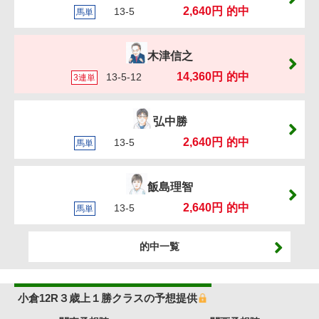
2,640円
的中
13-5
馬単
木津信之
14,360円
的中
13-5-12
3連単
弘中勝
2,640円
的中
13-5
馬単
飯島理智
2,640円
的中
13-5
馬単
的中一覧
小倉12R３歳上１勝クラスの予想提供