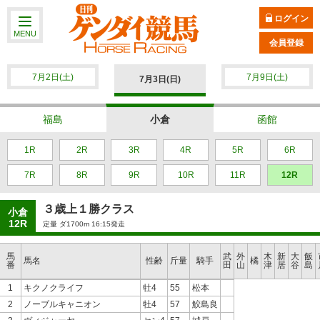
ログイン
MENU
会員登録
7月2日(土)
7月9日(土)
7月3日(日)
福島
小倉
函館
1R
2R
3R
4R
5R
6R
7R
8R
9R
10R
11R
12R
３歳上１勝クラス
小倉
12R
定量 ダ1700m 16:15発走
馬
武
外
木
新
大
飯
馬名
性齢
斤量
騎手
橘
番
田
山
津
居
谷
島
1
キクノクライフ
牡4
55
松本
2
ノーブルキャニオン
牡4
57
鮫島良