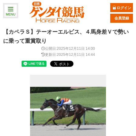
ログイン
MENU
会員登録
【カペラＳ】テーオーエルビス、４馬身差Ｖで勢い
に乗って重賞取り
公開日:2025年12月11日 14:00
更新日:2025年12月11日 14:44