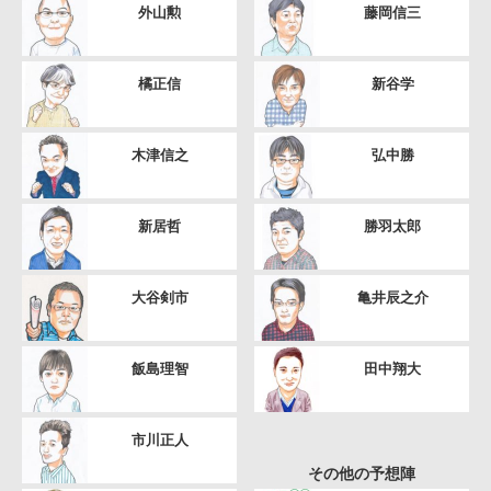
外山勲
藤岡信三
橘正信
新谷学
木津信之
弘中勝
新居哲
勝羽太郎
大谷剣市
亀井辰之介
飯島理智
田中翔大
市川正人
その他の予想陣