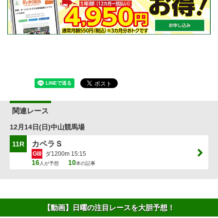
関連レース
12月14日(日)中山競馬場
カペラＳ
11R
GIII
ダ1200m 15:15
16
10
人が予想
本の記事
【動画】日曜の注目レースを大胆予想！