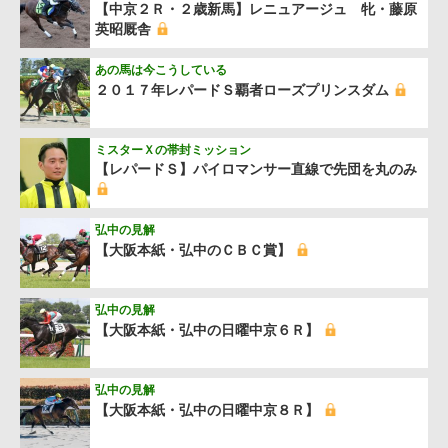
【中京２Ｒ・２歳新馬】レニュアージュ 牝・藤原
英昭厩舎
あの馬は今こうしている
２０１７年レパードＳ覇者ローズプリンスダム
ミスターＸの帯封ミッション
【レパードＳ】パイロマンサー直線で先団を丸のみ
弘中の見解
【大阪本紙・弘中のＣＢＣ賞】
弘中の見解
【大阪本紙・弘中の日曜中京６Ｒ】
弘中の見解
【大阪本紙・弘中の日曜中京８Ｒ】