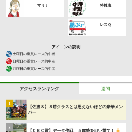
マリナ
特捜班
レスＱ
アイコンの説明
土曜日の重賞レース的中者
日曜日の重賞レース的中者
月曜日の重賞レース的中者
アクセスランキング
週間
1
【佐渡Ｓ】３勝クラスとは思えないほどの豪華メン
バー
2
【ＣＢＣ賞】データ作戦 ５歳勢を狙い撃て！