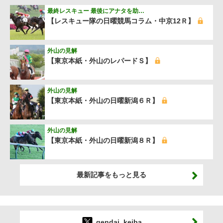
最終レスキュー 最後にアナタを助…
【レスキュー隊の日曜競馬コラム・中京12Ｒ】
外山の見解
【東京本紙・外山のレパードＳ】
外山の見解
【東京本紙・外山の日曜新潟６Ｒ】
外山の見解
【東京本紙・外山の日曜新潟８Ｒ】
最新記事をもっと見る
gendai_keiba