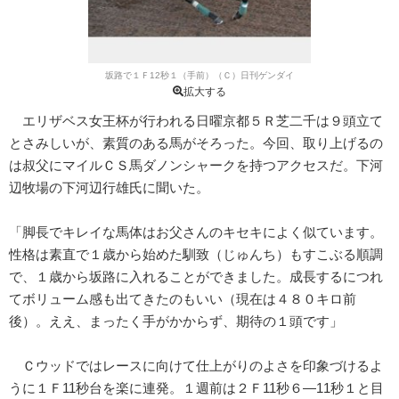
坂路で１Ｆ12秒１（手前）（Ｃ）日刊ゲンダイ
拡大する
エリザベス女王杯が行われる日曜京都５Ｒ芝二千は９頭立て
とさみしいが、素質のある馬がそろった。今回、取り上げるの
は叔父にマイルＣＳ馬ダノンシャークを持つアクセスだ。下河
辺牧場の下河辺行雄氏に聞いた。
「脚長でキレイな馬体はお父さんのキセキによく似ています。
性格は素直で１歳から始めた馴致（じゅんち）もすこぶる順調
で、１歳から坂路に入れることができました。成長するにつれ
てボリューム感も出てきたのもいい（現在は４８０キロ前
後）。ええ、まったく手がかからず、期待の１頭です」
Ｃウッドではレースに向けて仕上がりのよさを印象づけるよ
うに１Ｆ11秒台を楽に連発。１週前は２Ｆ11秒６―11秒１と目