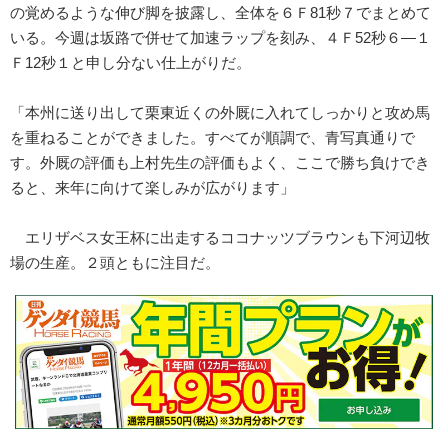
の覚めるような伸び脚を披露し、全体を６Ｆ81秒７でまとめて
いる。今週は坂路で併せて加速ラップを刻み、４Ｆ52秒６―１
Ｆ12秒１と申し分ない仕上がりだ。
「本州に送り出して栗東近くの外厩に入れてしっかりと攻め馬
を重ねることができました。すべてが順調で、青写真通りで
す。外厩の評価も上村先生の評価もよく、ここで勝ち負けでき
ると、来年に向けて楽しみが広がります」
エリザベス女王杯に出走するココナッツブラウンも下河辺牧
場の生産。２頭ともに注目だ。