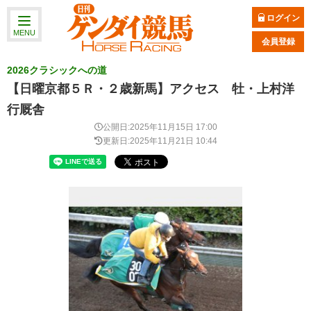
ログイン
MENU
会員登録
2026クラシックへの道
【日曜京都５Ｒ・２歳新馬】アクセス 牡・上村洋
行厩舎
公開日:2025年11月15日 17:00
更新日:2025年11月21日 10:44