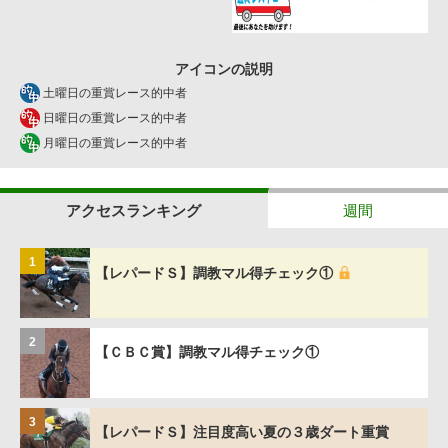
アイコンの説明
土曜日の重賞レース的中者
日曜日の重賞レース的中者
月曜日の重賞レース的中者
アクセスランキング
週間
1
【レパードＳ】調教マル得チェック①
2
【ＣＢＣ賞】調教マル得チェック①
3
【レパードＳ】注目度高い夏の３歳ダート重賞