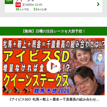
GIII
芝1600m 15:45
16
11
人が予想
本の記事
【動画】日曜の注目レースを大胆予想！
《アイビスSD》牝馬＋鞍上＋厩舎＝千直最高の組み合わせ…