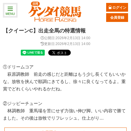
ログイン
MENU
会員登録
【クイーンC】出走全馬の特選情報
公開日:2026年2月13日 14:00
更新日:2026年2月13日 14:00
①ドリームコア
萩原調教師 前走の感じだと距離はもう少し長くてもいいか
な。放牧を挟んで順調にきてるし、徐々に良くなってるよ。重
賞でどれくらいやれるかだね。
②ジッピーチューン
林調教師 重馬場を苦にせず力強い伸び脚。いい内容で勝て
ました。その後は放牧でリフレッシュ。仕上がり…